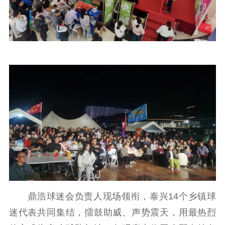
鼎浩球迷会负责人现场领衔，泰兴14个乡镇球
迷代表共同集结，擂鼓助威、声势震天，用最热烈