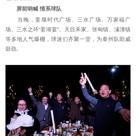
屏前呐喊 情系球队
当晚，姜堰时代广场、三水广场、万家福广
场、三水之环“姜湖宴”、天目禾家、张甸镇、溱潼镇
等多地人气爆棚，球迷们齐聚一堂，为泰州队助威
鼓劲。