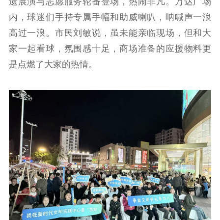
遗展演与志愿服务轮番登场，热闹非凡。万达广场
内，球迷们手持专属手幅和助威喇叭，呐喊声一浪
高过一浪。市民刘敏说，虽未能亲临现场，但和大
首页
家一起看球，氛围感十足，商场准备的应援物料更
江苏要闻
是点燃了大家的热情。
公示公告
通知公告
信息公开制度
信息公开指南
信息公开年度报
告
政策法规
工作动态
理论武装
理论学习
宣传宣讲
研究阐释