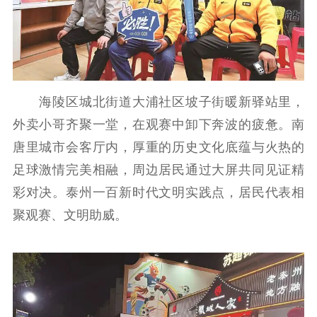
文明创建
文明实践
文明培育
先进典型
社会宣传
海陵区城北街道大浦社区坡子街暖新驿站里，
思想政治教育
爱国主义教育
全民国防教育
外卖小哥齐聚一堂，在观赛中卸下奔波的疲惫。南
红色资源保护利
用
唐里城市会客厅内，厚重的历史文化底蕴与火热的
足球激情完美相融，周边居民通过大屏共同见证精
新闻出版
彩对决。泰州一百新时代文明实践点，居民代表相
精品出版
全民阅读
出版监管
聚观赛、文明助威。
扫黄打非
电影工作
电影创作
电影市场