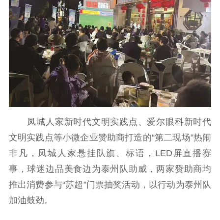
机关党建
党建要闻
学习在线
文化人才
紫金人才
职称评审
数据资源
公共服务
凤城人家新时代文明实践点、爱尔眼科新时代
文明实践点等小微企业赞助商打造的“第二现场”热闹
新时代公民素养
新闻出版
作品著作权
非凡，凤城人家悬挂队旗、标语，LED屏直播赛
提升资源库
政务服务
登记服务
事，球迷边品美食边为泰州队助威，两家赞助商均
科研创新
智库服务
文艺创作
服务管理平台
管理平台
服务管理
推出消费参与“苏超”门票抽奖活动，以行动为泰州队
文化产业
数字出版
新闻发布工作备
加油鼓劲。
统计分析
审读服务
案管理系统