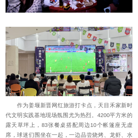
作为姜堰新晋网红旅游打卡点，天目禾家新时
代文明实践基地现场氛围尤为热烈。4200平方米的
露天草坪上，83张餐桌搭配周边10个帐篷座无虚
席，球迷们围坐在一起，一边品尝烧烤、龙虾、水