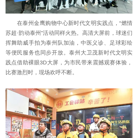
哲学社科
社科强省
工作通知
成果集萃
在泰州金鹰购物中心新时代文明实践点，“燃情
江苏文脉
资料下载
苏超·韵动泰州”活动同样火热。高清大屏前，球迷们
挥舞助威手拍为泰州队加油，中医义诊、足球彩绘
新闻宣传
等便民服务也同步开放。泰州大卫茂新时代文明实
主题宣传
对外宣传
新闻发布
践点借助裸眼3D大屏，为市民带来震撼观赛体验，
记者之家
品牌栏目
比赛激烈时，现场欢呼不断。
文化文艺
精品生产
文化惠民
文化传承
文化交流
体制改革
文化产业
紫金文化艺术节
品牌活动
紫艺舞台
精神文明