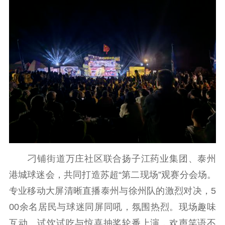
刁铺街道万庄社区联合扬子江药业集团、泰州
港城球迷会，共同打造苏超“第二现场”观赛分会场。
专业移动大屏清晰直播泰州与徐州队的激烈对决，5
00余名居民与球迷同屏同吼，氛围热烈。现场趣味
互动、试饮试吃与惊喜抽奖轮番上演，欢声笑语不