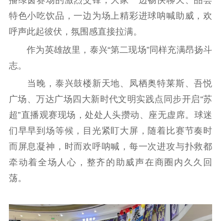
播绿茵赛场的激烈交锋，大家一边畅快聊天、品尝
特色小吃饮品，一边为场上精彩进球呐喊助威，欢
呼声此起彼伏，氛围感直接拉满。
作为英雄故里，泰兴“第二现场”同样充满昂扬斗
志。
当晚，泰兴鼓楼新天地、凤栖奥特莱斯、吾悦
广场、万达广场四大新时代文明实践点同步开启“苏
超”直播观赛现场，处处人头攒动、座无虚席。球迷
们早早到场等候，目光紧盯大屏，随着比赛节奏时
而屏息凝神，时而欢呼呐喊，每一次进攻与扑救都
牵动着全场人心，整齐的助威声在商圈内久久回
荡。