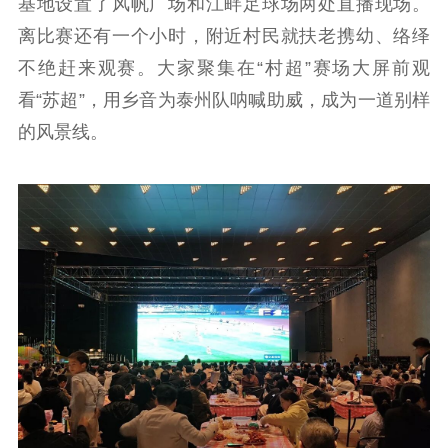
基地设置了风帆广场和江畔足球场两处直播现场。
离比赛还有一个小时，附近村民就扶老携幼、络绎
不绝赶来观赛。大家聚集在“村超”赛场大屏前观
看“苏超”，用乡音为泰州队呐喊助威，成为一道别样
的风景线。