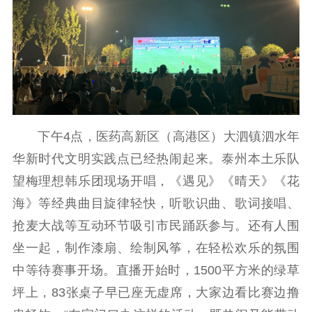
下午4点，医药高新区（高港区）大泗镇泗水年
华新时代文明实践点已经热闹起来。泰州本土乐队
望梅理想韩乐团现场开唱，《遇见》《晴天》《花
海》等经典曲目旋律轻快，听歌识曲、歌词接唱、
抢麦大战等互动环节吸引市民踊跃参与。还有人围
坐一起，制作漆扇、绘制风筝，在轻松欢乐的氛围
中等待赛事开场。直播开始时，1500平方米的绿草
坪上，83张桌子早已座无虚席，大家边看比赛边撸