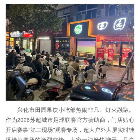
电影
理论宣讲
政工继续教育学
服务
共建共享平台
习平台
责任编辑注册
业务申报系统
兴化市田园果饮小吃部热闹非凡、灯火融融。
作为2026苏超城市足球联赛官方赞助商，门店贴心
开启赛事“第二现场”观赛专场，超大户外大屏实时转