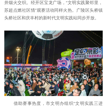
主题宣传
对外宣传
新闻发布
井烟火交织。经开区宝龙广场，“文明实践聚邻里，
记者之家
品牌栏目
苏超点燃社区情”观赛活动同样火热。广陵区头桥镇
头桥社区和庆丰村的新时代文明实践站同步开放。
文化文艺
精品生产
文化惠民
文化传承
文化交流
体制改革
文化产业
紫金文化艺术节
品牌活动
紫艺舞台
精神文明
文明创建
文明实践
文明培育
先进典型
社会宣传
思想政治教育
爱国主义教育
全民国防教育
借助赛事热度，市文明办组织“文明实践三进
红色资源保护利