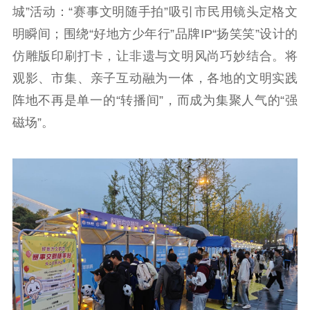
城”活动：“赛事文明随手拍”吸引市民用镜头定格文
用
明瞬间；围绕“好地方少年行”品牌IP“扬笑笑”设计的
新闻出版
仿雕版印刷打卡，让非遗与文明风尚巧妙结合。将
精品出版
全民阅读
出版监管
观影、市集、亲子互动融为一体，各地的文明实践
阵地不再是单一的“转播间”，而成为集聚人气的“强
扫黄打非
磁场”。
电影工作
电影创作
电影市场
机关党建
党建要闻
学习在线
文化人才
紫金人才
职称评审