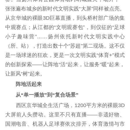
张张遍布城乡的新时代文明实践“大屏”同样被点亮。
通知公告
信息公开制度
信息公开指南
从京华城的裸眼3D巨幕直播，到头桥村部广场的集
信息公开年度报
告
政策法规
中观赛点；从江都的“文明观赛包”，到仪征的“足球
小子趣味营”……扬州依托新时代文明实践中心
工作动态
（所、站），打造出数十个“苏超”第二现场。这不仅
是一场球迷的狂欢，更是一次文明实践“体育+”模式
理论武装
的创新探索——让阵地“活”起来，让服务“暖”起来，
理论学习
宣传宣讲
研究阐释
让新风“树”起来。
哲学社科
阵地活起来
从“单一播放”到“复合场景”
社科强省
工作通知
成果集萃
西区京华城全生活广场，1200平方米的裸眼3D
江苏文脉
资料下载
大屏前人头攒动。这里不只有直播——非遗好物、
新闻宣传
国潮电音、机器人足球赛依次排开，体育激情与市