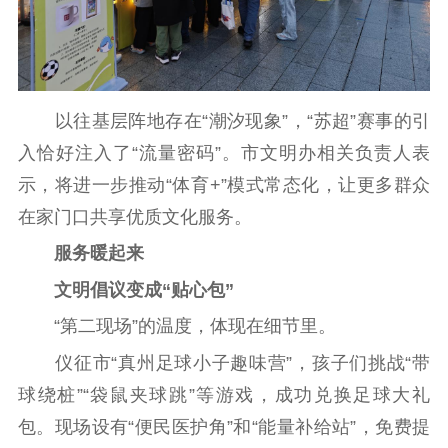
数据资源
公共服务
新时代公民素养
新闻出版
作品著作权
以往基层阵地存在“潮汐现象”，“苏超”赛事的引
提升资源库
政务服务
登记服务
入恰好注入了“流量密码”。市文明办相关负责人表
科研创新
智库服务
文艺创作
示，将进一步推动“体育+”模式常态化，让更多群众
服务管理平台
管理平台
服务管理
在家门口共享优质文化服务。
文化产业
数字出版
新闻发布工作备
统计分析
审读服务
案管理系统
服务暖起来
电影
理论宣讲
政工继续教育学
文明倡议变成“贴心包”
服务
共建共享平台
习平台
“第二现场”的温度，体现在细节里。
责任编辑注册
业务申报系统
仪征市“真州足球小子趣味营”，孩子们挑战“带
球绕桩”“袋鼠夹球跳”等游戏，成功兑换足球大礼
包。现场设有“便民医护角”和“能量补给站”，免费提