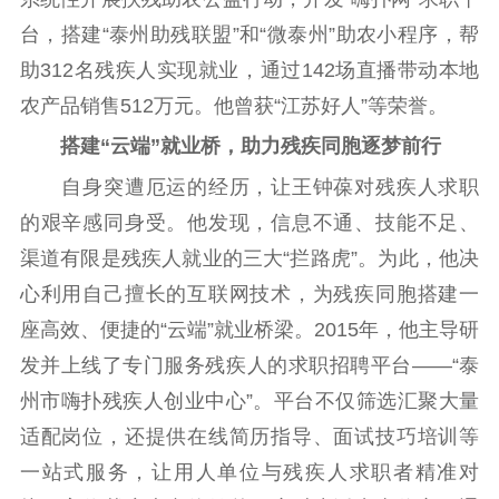
台，搭建“泰州助残联盟”和“微泰州”助农小程序，帮
精品生产
文化惠民
文化传承
助312名残疾人实现就业，通过142场直播带动本地
文化交流
体制改革
文化产业
农产品销售512万元。他曾获“江苏好人”等荣誉。
紫金文化艺术节
品牌活动
紫艺舞台
搭建“云端”就业桥，助力残疾同胞逐梦前行
精神文明
自身突遭厄运的经历，让王钟葆对残疾人求职
文明创建
文明实践
文明培育
的艰辛感同身受。他发现，信息不通、技能不足、
先进典型
渠道有限是残疾人就业的三大“拦路虎”。为此，他决
心利用自己擅长的互联网技术，为残疾同胞搭建一
社会宣传
座高效、便捷的“云端”就业桥梁。2015年，他主导研
思想政治教育
爱国主义教育
全民国防教育
发并上线了专门服务残疾人的求职招聘平台——“泰
红色资源保护利
州市嗨扑残疾人创业中心”。平台不仅筛选汇聚大量
用
适配岗位，还提供在线简历指导、面试技巧培训等
新闻出版
一站式服务，让用人单位与残疾人求职者精准对