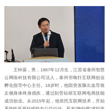
工作动态
理论武装
理论学习
宣传宣讲
研究阐释
哲学社科
社科强省
工作通知
成果集萃
江苏文脉
资料下载
王钟葆，男，1987年12月生，江苏省泰州智慧
新闻宣传
云网络科技有限公司法人，泰州市嗨扑互联网创业
孵化指导中心主任。18岁时，他因突发脑出血导致
主题宣传
对外宣传
新闻发布
左侧身体终身残疾，通过刻苦钻研互联网电商技能
记者之家
品牌栏目
成功创业。从2015年起，他依托互联网技术，开始
文化文艺
系统性开展扶残助农公益行动，开发“嗨扑网”求职平