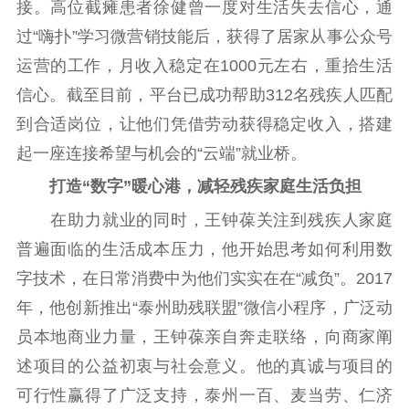
接。高位截瘫患者徐健曾一度对生活失去信心，通
精品出版
全民阅读
出版监管
过“嗨扑”学习微营销技能后，获得了居家从事公众号
扫黄打非
运营的工作，月收入稳定在1000元左右，重拾生活
电影工作
信心。截至目前，平台已成功帮助312名残疾人匹配
到合适岗位，让他们凭借劳动获得稳定收入，搭建
电影创作
电影市场
起一座连接希望与机会的“云端”就业桥。
机关党建
打造“数字”暖心港，减轻残疾家庭生活负担
党建要闻
学习在线
在助力就业的同时，王钟葆关注到残疾人家庭
普遍面临的生活成本压力，他开始思考如何利用数
文化人才
字技术，在日常消费中为他们实实在在“减负”。2017
紫金人才
职称评审
年，他创新推出“泰州助残联盟”微信小程序，广泛动
员本地商业力量，王钟葆亲自奔走联络，向商家阐
数据资源
述项目的公益初衷与社会意义。他的真诚与项目的
公共服务
可行性赢得了广泛支持，泰州一百、麦当劳、仁济