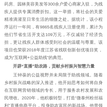
新时代公民素养
新闻出版
作品著作权
药房、园林美容美发等300余户爱心商家入驻，为残
提升资源库
政务服务
登记服务
疾人提供专属消费折扣。这一举措，将社会的关爱
科研创新
智库服务
文艺创作
精准滴灌至日常生活的细微之处。据统计，该小程
服务管理平台
管理平台
服务管理
序运行一年间，有9865名残疾人注册使用，累计为
文化产业
数字出版
新闻发布工作备
他们节省生活开支达109万元，不仅减轻了经济负
统计分析
审读服务
案管理系统
担，更让残疾人群体感受到社会的温暖与尊重。该
电影
理论宣讲
政工继续教育学
服务
共建共享平台
习平台
项目也荣获2018年度江苏省残联创新创优项目奖，
成为“互联网+公益助残”的典范。
责任编辑注册
业务申报系统
开辟“直播”助农路，贡献乡村振兴智慧力量
王钟葆的公益视野并未局限于助残领域。随着
乡村振兴战略的深入推进，他开始思考如何将自身
在互联网营销领域的专长，用于服务农村发展和农
民增收。2020年，他积极转型，打造“微泰州粉丝福
利”直播电商平台，投身助农富民的新战场。他带领