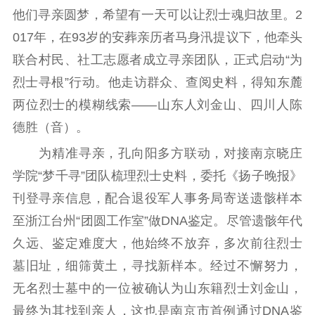
他们寻亲圆梦，希望有一天可以让烈士魂归故里。2
新时代公民素养
新闻出版
作品著作权
017年，在93岁的安葬亲历者马身汛提议下，他牵头
提升资源库
政务服务
登记服务
联合村民、社工志愿者成立寻亲团队，正式启动“为
科研创新
智库服务
文艺创作
烈士寻根”行动。他走访群众、查阅史料，得知东麓
服务管理平台
管理平台
服务管理
两位烈士的模糊线索——山东人刘金山、四川人陈
文化产业
数字出版
新闻发布工作备
统计分析
审读服务
案管理系统
德胜（音）。
电影
理论宣讲
政工继续教育学
为精准寻亲，孔向阳多方联动，对接南京晓庄
服务
共建共享平台
习平台
学院“梦千寻”团队梳理烈士史料，委托《扬子晚报》
责任编辑注册
业务申报系统
刊登寻亲信息，配合退役军人事务局寄送遗骸样本
至浙江台州“团圆工作室”做DNA鉴定。尽管遗骸年代
久远、鉴定难度大，他始终不放弃，多次前往烈士
墓旧址，细筛黄土，寻找新样本。经过不懈努力，
无名烈士墓中的一位被确认为山东籍烈士刘金山，
最终为其找到亲人，这也是南京市首例通过DNA鉴