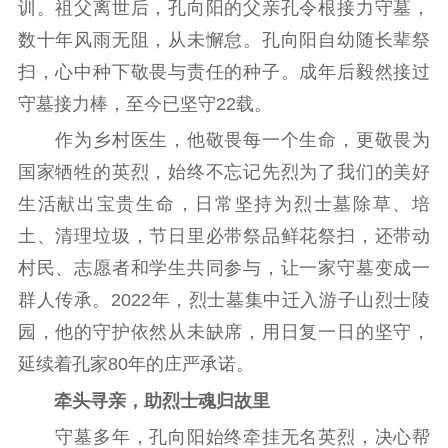
新闻出版
训。祖父离世后，孔向阳的父亲孔令根接力守墓，
数十年风雨无阻，从未懈怠。孔向阳自幼随长辈祭
精品出版
全民阅读
出版监管
扫，心中种下敬畏与责任的种子。成年后毅然接过
扫黄打非
守墓接力棒，至今已坚守22载。
电影工作
作为乡村医生，他敬畏每一个生命，更敬畏为
电影创作
电影市场
国家牺牲的英烈，始终不忘记先烈为了我们的美好
生活献出宝贵生命，日常坚持为烈士墓除草、培
机关党建
土、清理垃圾，节日里必带祭品鲜花祭扫，还带动
党建要闻
学习在线
村民、志愿者和学生共同参与，让一家守墓变成一
群人传承。2022年，烈士墓集中迁入游子山烈士陵
文化人才
园，他的守护依然从未缺席，用日复一日的坚守，
紫金人才
职称评审
延续着孔家80年的庄严承诺。
数据资源
牵头寻亲，助烈士魂归故里
守墓多年，孔向阳始终牵挂无名英烈，决心帮
公共服务