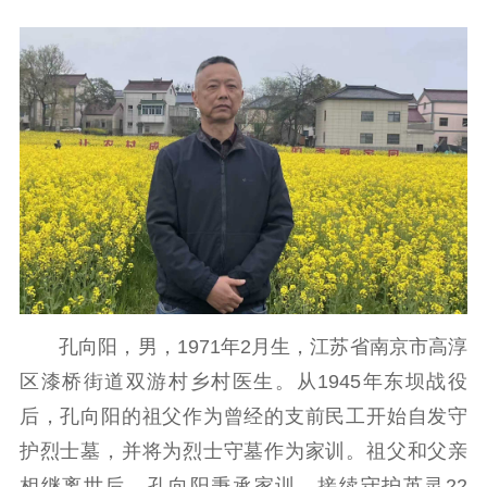
告
政策法规
工作动态
理论武装
理论学习
宣传宣讲
研究阐释
哲学社科
社科强省
工作通知
成果集萃
江苏文脉
资料下载
孔向阳，男，1971年2月生，江苏省南京市高淳
新闻宣传
区漆桥街道双游村乡村医生。从1945年东坝战役
后，孔向阳的祖父作为曾经的支前民工开始自发守
主题宣传
对外宣传
新闻发布
护烈士墓，并将为烈士守墓作为家训。祖父和父亲
记者之家
品牌栏目
相继离世后，孔向阳秉承家训，接续守护英灵22