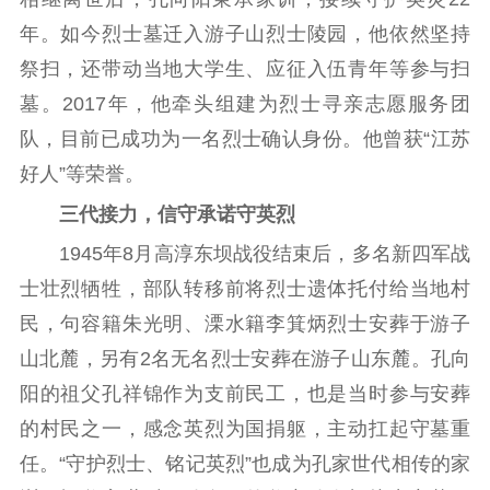
文化文艺
年。如今烈士墓迁入游子山烈士陵园，他依然坚持
祭扫，还带动当地大学生、应征入伍青年等参与扫
精品生产
文化惠民
文化传承
墓。2017年，他牵头组建为烈士寻亲志愿服务团
文化交流
体制改革
文化产业
队，目前已成功为一名烈士确认身份。他曾获“江苏
紫金文化艺术节
品牌活动
紫艺舞台
好人”等荣誉。
精神文明
三代接力，信守承诺守英烈
文明创建
文明实践
文明培育
1945年8月高淳东坝战役结束后，多名新四军战
先进典型
士壮烈牺牲，部队转移前将烈士遗体托付给当地村
民，句容籍朱光明、溧水籍李箕炳烈士安葬于游子
社会宣传
山北麓，另有2名无名烈士安葬在游子山东麓。孔向
思想政治教育
爱国主义教育
全民国防教育
阳的祖父孔祥锦作为支前民工，也是当时参与安葬
红色资源保护利
的村民之一，感念英烈为国捐躯，主动扛起守墓重
用
任。“守护烈士、铭记英烈”也成为孔家世代相传的家