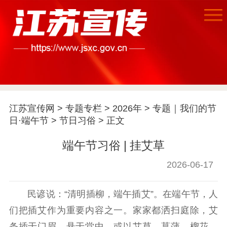
首页
江苏要闻
江苏宣传网
>
专题专栏
>
2026年
>
专题｜我们的节
公示公告
日·端午节
>
节日习俗
> 正文
通知公告
信息公开制度
信息公开指南
端午节习俗 | 挂艾草
信息公开年度报
告
政策法规
2026-06-17
工作动态
民谚说：“清明插柳，端午插艾”。在端午节，人
们把插艾作为重要内容之一。家家都洒扫庭除，艾
理论武装
条插于门眉，悬于堂中。或以艾草、菖蒲、榴花、