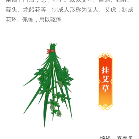
理论学习
宣传宣讲
研究阐释
蒜头、龙船花等，制成人形称为艾人、艾虎，制成
花环、佩饰，用以驱瘴。
哲学社科
社科强省
工作通知
成果集萃
江苏文脉
资料下载
新闻宣传
主题宣传
对外宣传
新闻发布
记者之家
品牌栏目
文化文艺
精品生产
文化惠民
文化传承
文化交流
体制改革
文化产业
紫金文化艺术节
品牌活动
紫艺舞台
编辑：秦春凤