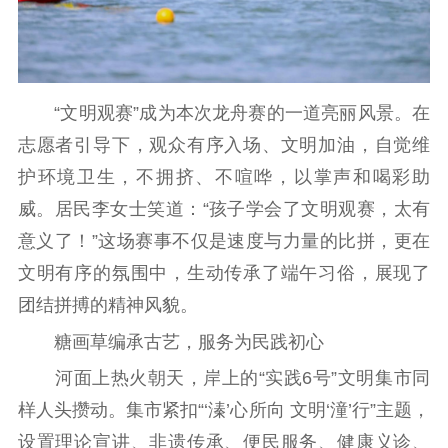
紫金人才
职称评审
数据资源
公共服务
“文明观赛”成为本次龙舟赛的一道亮丽风景。在
新时代公民素养
新闻出版
作品著作权
志愿者引导下，观众有序入场、文明加油，自觉维
提升资源库
政务服务
登记服务
护环境卫生，不拥挤、不喧哗，以掌声和喝彩助
科研创新
智库服务
文艺创作
威。居民李女士笑道：“孩子学会了文明观赛，太有
服务管理平台
管理平台
服务管理
意义了！”这场赛事不仅是速度与力量的比拼，更在
文化产业
数字出版
新闻发布工作备
文明有序的氛围中，生动传承了端午习俗，展现了
统计分析
审读服务
案管理系统
团结拼搏的精神风貌。
电影
理论宣讲
政工继续教育学
服务
共建共享平台
习平台
糖画草编承古艺，服务为民践初心
责任编辑注册
业务申报系统
河面上热火朝天，岸上的“实践6号”文明集市同
样人头攒动。集市紧扣“‘溱’心所向 文明‘潼’行”主题，
设置理论宣讲、非遗传承、便民服务、健康义诊、