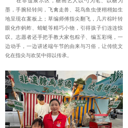
在非遗展示区，糖画艺人以勺为笔、以糖为
墨，手腕轻转间，飞禽走兽、花鸟鱼虫便栩栩如生
地呈现在案板上；草编师傅指尖翻飞，几片棕叶转
眼化作蚂蚱、蜻蜓等精巧小物，引得孩子们连连惊
叹。志愿者还手把手教大家包粽子、编五彩绳，一
边动手，一边讲述端午节的由来与习俗，让传统文
化在指尖与欢笑中得以传承。