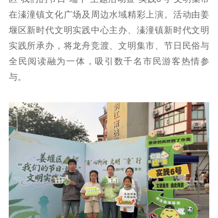
公示公告
在溱潼镇文化广场及周边水域精彩上演。活动由姜
堰区新时代文明实践中心主办、溱潼镇新时代文明
通知公告
信息公开制度
信息公开指南
实践所承办，将龙舟竞渡、文明集市、节日民俗与
信息公开年度报
告
政策法规
全民阅读融为一体，吸引数千名市民游客热情参
与。
工作动态
理论武装
理论学习
宣传宣讲
研究阐释
哲学社科
社科强省
工作通知
成果集萃
江苏文脉
资料下载
新闻宣传