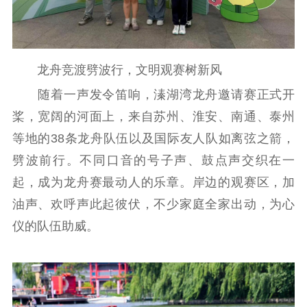
主题宣传
对外宣传
新闻发布
记者之家
品牌栏目
龙舟竞渡劈波行，文明观赛树新风
文化文艺
随着一声发令笛响，溱湖湾龙舟邀请赛正式开
精品生产
文化惠民
文化传承
桨，宽阔的河面上，来自苏州、淮安、南通、泰州
文化交流
体制改革
文化产业
等地的38条龙舟队伍以及国际友人队如离弦之箭，
紫金文化艺术节
品牌活动
紫艺舞台
劈波前行。不同口音的号子声、鼓点声交织在一
起，成为龙舟赛最动人的乐章。岸边的观赛区，加
精神文明
油声、欢呼声此起彼伏，不少家庭全家出动，为心
文明创建
文明实践
文明培育
仪的队伍助威。
先进典型
社会宣传
思想政治教育
爱国主义教育
全民国防教育