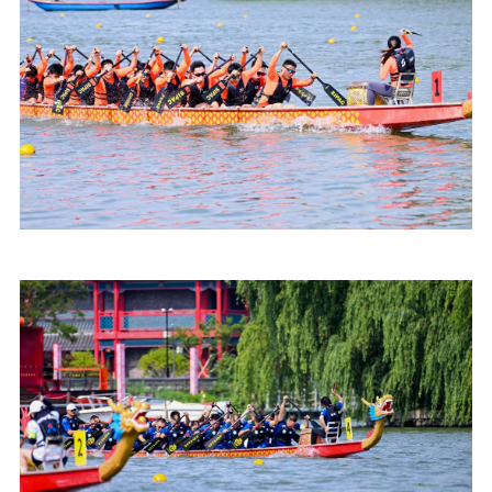
红色资源保护利
用
新闻出版
精品出版
全民阅读
出版监管
扫黄打非
电影工作
电影创作
电影市场
机关党建
党建要闻
学习在线
文化人才