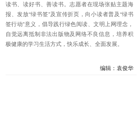
读书、读好书、善读书。志愿者在现场张贴主题海
精神文明
报、发放“绿书签”及宣传折页，向小读者普及“绿书
文明创建
文明实践
文明培育
签行动”意义，倡导践行绿色阅读、文明上网理念，
先进典型
自觉远离抵制非法出版物及网络不良信息，培养积
极健康的学习生活方式，快乐成长、全面发展。
社会宣传
思想政治教育
爱国主义教育
全民国防教育
编辑：袁俊华
红色资源保护利
用
新闻出版
精品出版
全民阅读
出版监管
扫黄打非
电影工作