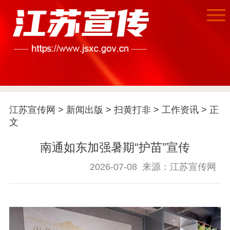
首页
江苏要闻
江苏宣传网
>
新闻出版
>
扫黄打非
>
工作资讯
> 正
公示公告
文
通知公告
信息公开制度
信息公开指南
南通如东加强暑期“护苗”宣传
信息公开年度报
告
政策法规
2026-07-08
来源：江苏宣传网
工作动态
理论武装