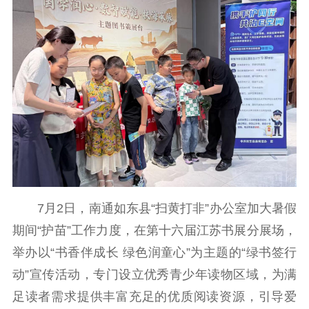
理论学习
宣传宣讲
研究阐释
哲学社科
社科强省
工作通知
成果集萃
江苏文脉
资料下载
新闻宣传
主题宣传
对外宣传
新闻发布
记者之家
品牌栏目
7月2日，南通如东县“扫黄打非”办公室加大暑假
文化文艺
期间“护苗”工作力度，在第十六届江苏书展分展场，
精品生产
文化惠民
文化传承
举办以“书香伴成长 绿色润童心”为主题的“绿书签行
动”宣传活动，专门设立优秀青少年读物区域，为满
文化交流
体制改革
文化产业
足读者需求提供丰富充足的优质阅读资源，引导爱
紫金文化艺术节
品牌活动
紫艺舞台