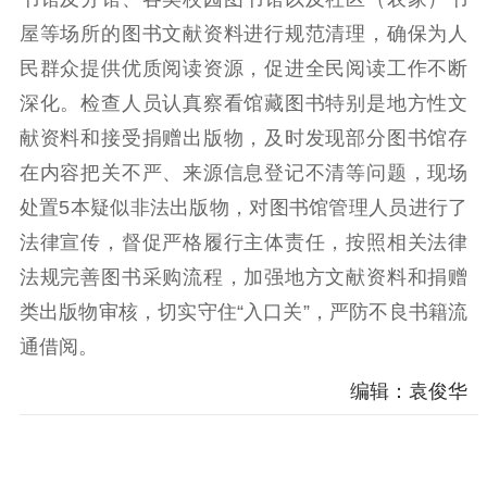
理论学习
宣传宣讲
研究阐释
屋等场所的图书文献资料进行规范清理，确保为人
民群众提供优质阅读资源，促进全民阅读工作不断
哲学社科
深化。检查人员认真察看馆藏图书特别是地方性文
社科强省
工作通知
成果集萃
献资料和接受捐赠出版物，及时发现部分图书馆存
江苏文脉
资料下载
在内容把关不严、来源信息登记不清等问题，现场
处置5本疑似非法出版物，对图书馆管理人员进行了
新闻宣传
法律宣传，督促严格履行主体责任，按照相关法律
主题宣传
对外宣传
新闻发布
法规完善图书采购流程，加强地方文献资料和捐赠
记者之家
品牌栏目
类出版物审核，切实守住“入口关”，严防不良书籍流
通借阅。
文化文艺
编辑：袁俊华
精品生产
文化惠民
文化传承
文化交流
体制改革
文化产业
紫金文化艺术节
品牌活动
紫艺舞台