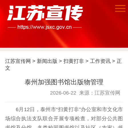
首页
江苏要闻
江苏宣传网
>
新闻出版
>
扫黄打非
>
工作资讯
> 正
公示公告
文
通知公告
信息公开制度
信息公开指南
泰州加强图书馆出版物管理
信息公开年度报
告
政策法规
2026-06-22
来源：江苏宣传网
工作动态
6月12日，泰州市“扫黄打非”办公室和市文化市
场综合执法支队联合开展专项检查，对部分公共图
理论武装
书馆及分馆、各类校园图书馆以及社区（农家）书