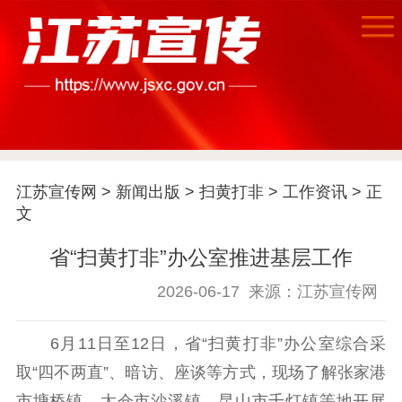
首页
江苏要闻
江苏宣传网
>
新闻出版
>
扫黄打非
>
工作资讯
> 正
公示公告
文
通知公告
信息公开制度
信息公开指南
省“扫黄打非”办公室推进基层工作
信息公开年度报
告
政策法规
2026-06-17
来源：江苏宣传网
工作动态
6月11日至12日，省“扫黄打非”办公室综合采
取“四不两直”、暗访、座谈等方式，现场了解张家港
理论武装
市塘桥镇、太仓市沙溪镇、昆山市千灯镇等地开展