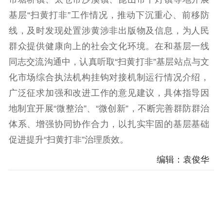
理论学习
宣传宣讲
研究阐释
基层“扫黄打非”工作情况，推动下沉重心、前移防
线，及时发现处置涉黄涉非出版物及信息，为人民
哲学社科
群众提供健康向上的社会文化环境。在和基层一线
社科强省
工作通知
成果集萃
同志交流沟通中，认真听取“扫黄打非”基层站点与文
江苏文脉
资料下载
化市场综合执法机构挂钩对接机制运行情况介绍，
广泛征求加强和改进工作的意见建议，具体指导因
新闻宣传
地制宜开展“微整治”、“微创新”，不断完善群防群治
主题宣传
对外宣传
新闻发布
体系、增强协同协作合力，以扎实牢固的基层基础
记者之家
品牌栏目
促进提升“扫黄打非”治理质效。
文化文艺
编辑：袁俊华
精品生产
文化惠民
文化传承
文化交流
体制改革
文化产业
紫金文化艺术节
品牌活动
紫艺舞台