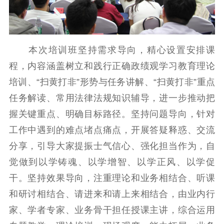
精品生产
文化惠民
文化传承
文化交流
体制改革
文化产业
紫金文化艺术节
品牌活动
紫艺舞台
本次培训班坚持需求导向，精心设置安排课
精神文明
程，内容涵盖树立和践行正确政绩观学习教育理论
文明创建
文明实践
文明培育
培训、“扫黄打非”形势与任务讲解、“扫黄打非”重点
先进典型
任务解读、常用法律法规知识辅导，进一步推动把
握关键重点、明确目标路径。坚持问题导向，针对
社会宣传
工作中遇到的难点堵点痛点，开展答疑释惑、交流
思想政治教育
爱国主义教育
全民国防教育
分享，引导大家提振士气信心、强化担当作为，自
红色资源保护利
觉做到以学铸魂、以学增智、以学正风、以学促
用
干。坚持效果导向，注重理论和业务相结合、听课
新闻出版
和研讨相结合、请进来和请上来相结合，由业内行
家、学者专家、业务骨干担任授课主讲，综合运用
精品出版
全民阅读
出版监管