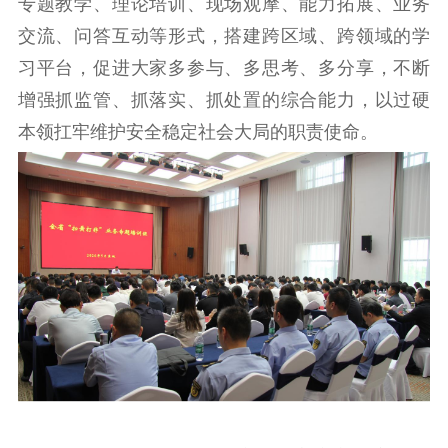
专题教学、理论培训、现场观摩、能力拓展、业务
扫黄打非
交流、问答互动等形式，搭建跨区域、跨领域的学
电影工作
习平台，促进大家多参与、多思考、多分享，不断
增强抓监管、抓落实、抓处置的综合能力，以过硬
电影创作
电影市场
本领扛牢维护安全稳定社会大局的职责使命。
机关党建
党建要闻
学习在线
文化人才
紫金人才
职称评审
数据资源
公共服务
新时代公民素养
新闻出版
作品著作权