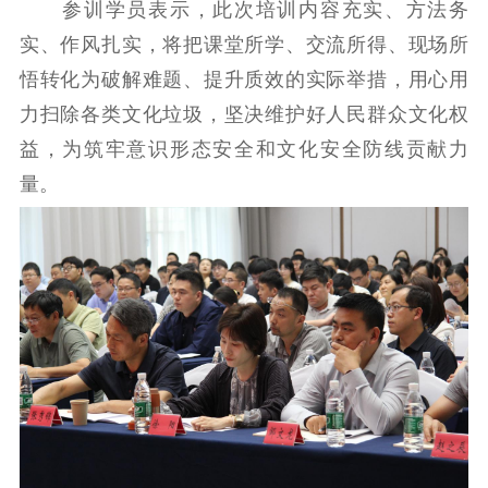
提升资源库
政务服务
登记服务
参训学员表示，此次培训内容充实、方法务
科研创新
智库服务
文艺创作
实、作风扎实，将把课堂所学、交流所得、现场所
服务管理平台
管理平台
服务管理
悟转化为破解难题、提升质效的实际举措，用心用
文化产业
数字出版
新闻发布工作备
力扫除各类文化垃圾，坚决维护好人民群众文化权
统计分析
审读服务
案管理系统
益，为筑牢意识形态安全和文化安全防线贡献力
电影
理论宣讲
政工继续教育学
量。
服务
共建共享平台
习平台
责任编辑注册
业务申报系统