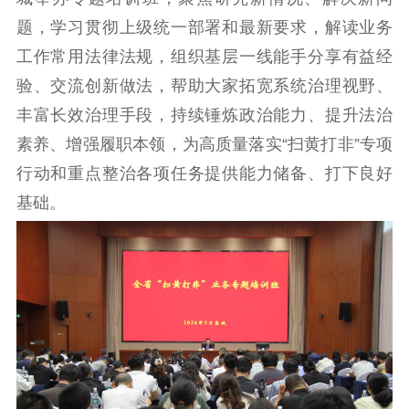
工作动态
题，学习贯彻上级统一部署和最新要求，解读业务
工作常用法律法规，组织基层一线能手分享有益经
理论武装
验、交流创新做法，帮助大家拓宽系统治理视野、
理论学习
宣传宣讲
研究阐释
丰富长效治理手段，持续锤炼政治能力、提升法治
哲学社科
素养、增强履职本领，为高质量落实“扫黄打非”专项
行动和重点整治各项任务提供能力储备、打下良好
社科强省
工作通知
成果集萃
基础。
江苏文脉
资料下载
新闻宣传
主题宣传
对外宣传
新闻发布
记者之家
品牌栏目
文化文艺