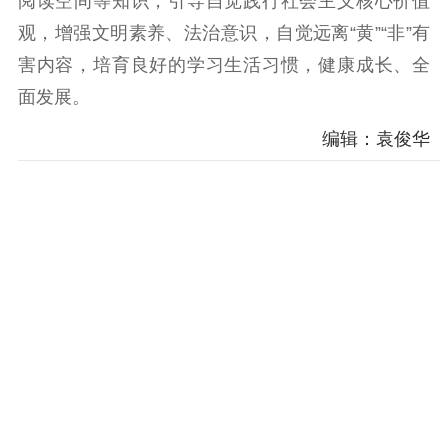
阅读空间等知识，引导自觉践行社会主义核心价值
精神文明
观，增强文明素养、法治意识，自觉远离“黄”“非”有
害内容，培育良好的学习生活习惯，健康成长、全
文明创建
文明实践
文明培育
面发展。
先进典型
编辑：袁俊华
社会宣传
思想政治教育
爱国主义教育
全民国防教育
红色资源保护利
用
新闻出版
精品出版
全民阅读
出版监管
扫黄打非
电影工作