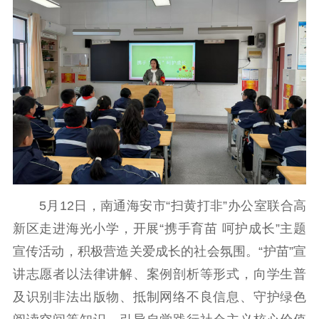
理论学习
宣传宣讲
研究阐释
哲学社科
社科强省
工作通知
成果集萃
江苏文脉
资料下载
新闻宣传
主题宣传
对外宣传
新闻发布
记者之家
品牌栏目
5月12日，南通海安市“扫黄打非”办公室联合高
文化文艺
新区走进海光小学，开展“携手育苗 呵护成长”主题
宣传活动，积极营造关爱成长的社会氛围。“护苗”宣
精品生产
文化惠民
文化传承
讲志愿者以法律讲解、案例剖析等形式，向学生普
文化交流
体制改革
文化产业
及识别非法出版物、抵制网络不良信息、守护绿色
紫金文化艺术节
品牌活动
紫艺舞台