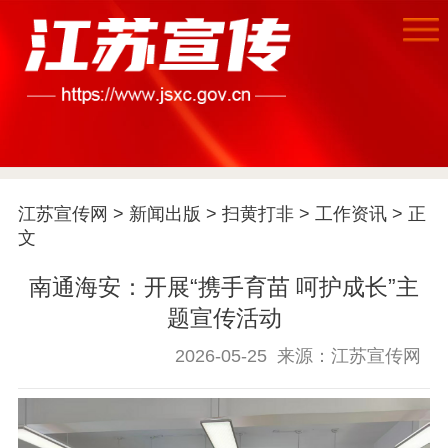
首页
江苏要闻
江苏宣传网
>
新闻出版
>
扫黄打非
>
工作资讯
> 正
公示公告
文
通知公告
信息公开制度
信息公开指南
南通海安：开展“携手育苗 呵护成长”主
信息公开年度报
题宣传活动
告
政策法规
2026-05-25
来源：江苏宣传网
工作动态
理论武装