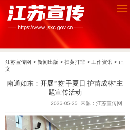
首页
江苏要闻
江苏宣传网
>
新闻出版
>
扫黄打非
>
工作资讯
> 正
公示公告
文
通知公告
信息公开制度
信息公开指南
南通如东：开展“‘签’手夏日 护苗成林”主
信息公开年度报
题宣传活动
告
政策法规
2026-05-25
来源：江苏宣传网
工作动态
理论武装