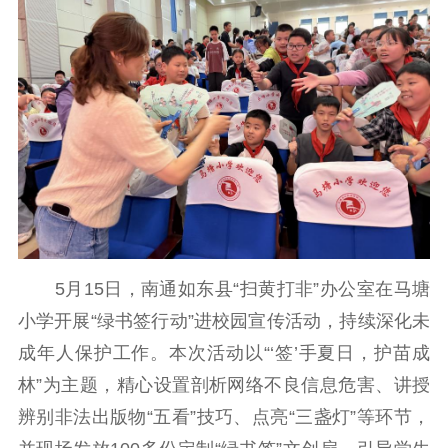
理论学习
宣传宣讲
研究阐释
哲学社科
社科强省
工作通知
成果集萃
江苏文脉
资料下载
新闻宣传
主题宣传
对外宣传
新闻发布
记者之家
品牌栏目
5月15日，南通如东县“扫黄打非”办公室在马塘
文化文艺
小学开展“绿书签行动”进校园宣传活动，持续深化未
成年人保护工作。本次活动以“‘签’手夏日，护苗成
精品生产
文化惠民
文化传承
林”为主题，精心设置剖析网络不良信息危害、讲授
文化交流
体制改革
文化产业
辨别非法出版物“五看”技巧、点亮“三盏灯”等环节，
紫金文化艺术节
品牌活动
紫艺舞台