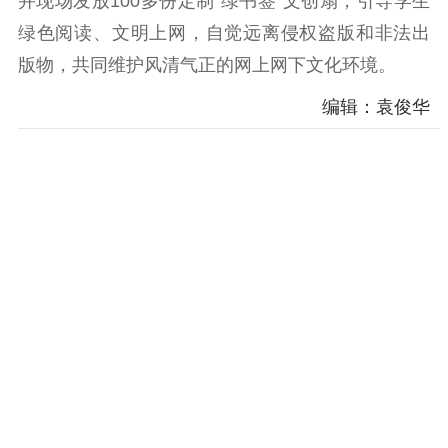
并现场发放100多份定制“绿书签”文创扇，引导学生
精神文明
绿色阅读、文明上网，自觉远离侵权盗版和非法出
版物，共同维护风清气正的网上网下文化环境。
文明创建
文明实践
文明培育
编辑：袁俊华
先进典型
社会宣传
思想政治教育
爱国主义教育
全民国防教育
红色资源保护利
用
新闻出版
精品出版
全民阅读
出版监管
扫黄打非
电影工作