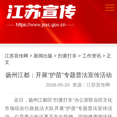
首页
江苏要闻
江苏宣传网
>
新闻出版
>
扫黄打非
>
工作资讯
> 正
公示公告
文
通知公告
信息公开制度
信息公开指南
扬州江都：开展“护苗”专题普法宣传活动
信息公开年度报
2026-05-20
来源：江苏宣传网
告
政策法规
工作动态
近日，扬州江都区“扫黄打非”办公室联合区文化
市场综合行政执法大队开展“护苗”专题普法宣传活
理论武装
动，引导青少年远离不良出版物，守护健康阅读环