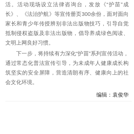
活。活动现场设立法律咨询台，发放《“护苗”成
精神文明
长》、《法治护航》等宣传册页300余份，面对面向
家长和青少年传授辨别非法出版物技巧，引导自觉
文明创建
文明实践
文明培育
抵制侵权盗版及非法出版物，倡导养成绿色阅读、
先进典型
文明上网良好习惯。
社会宣传
下一步，将持续有力深化“护苗”系列宣传活动，
思想政治教育
爱国主义教育
全民国防教育
通过常态化普法宣传引导，为未成年人健康成长构
红色资源保护利
筑坚实的安全屏障，营造清朗有序、健康向上的社
用
会文化环境。
新闻出版
编辑：袁俊华
精品出版
全民阅读
出版监管
扫黄打非
电影工作