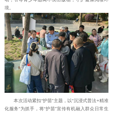
境。
理论学习
宣传宣讲
研究阐释
哲学社科
社科强省
工作通知
成果集萃
江苏文脉
资料下载
新闻宣传
主题宣传
对外宣传
新闻发布
记者之家
品牌栏目
文化文艺
精品生产
文化惠民
文化传承
本次活动紧扣“护苗”主题，以“沉浸式普法+精准
文化交流
体制改革
文化产业
化服务”为抓手，将“护苗”宣传有机融入群众日常生
紫金文化艺术节
品牌活动
紫艺舞台