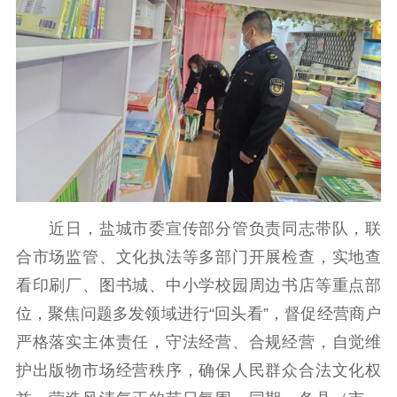
理论学习
宣传宣讲
研究阐释
哲学社科
社科强省
工作通知
成果集萃
江苏文脉
资料下载
新闻宣传
主题宣传
对外宣传
新闻发布
近日，盐城市委宣传部分管负责同志带队，联
记者之家
品牌栏目
合市场监管、文化执法等多部门开展检查，实地查
文化文艺
看印刷厂、图书城、中小学校园周边书店等重点部
位，聚焦问题多发领域进行“回头看”，督促经营商户
精品生产
文化惠民
文化传承
严格落实主体责任，守法经营、合规经营，自觉维
文化交流
体制改革
文化产业
护出版物市场经营秩序，确保人民群众合法文化权
紫金文化艺术节
品牌活动
紫艺舞台