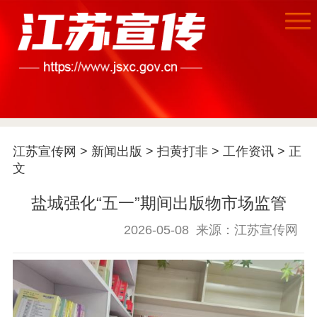
首页
江苏要闻
江苏宣传网
>
新闻出版
>
扫黄打非
>
工作资讯
> 正
公示公告
文
通知公告
信息公开制度
信息公开指南
盐城强化“五一”期间出版物市场监管
信息公开年度报
告
政策法规
2026-05-08
来源：江苏宣传网
工作动态
理论武装