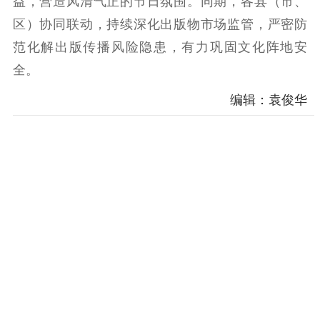
益，营造风清气正的节日氛围。同期，各县（市、
精神文明
区）协同联动，持续深化出版物市场监管，严密防
范化解出版传播风险隐患，有力巩固文化阵地安
文明创建
文明实践
文明培育
全。
先进典型
编辑：袁俊华
社会宣传
思想政治教育
爱国主义教育
全民国防教育
红色资源保护利
用
新闻出版
精品出版
全民阅读
出版监管
扫黄打非
电影工作