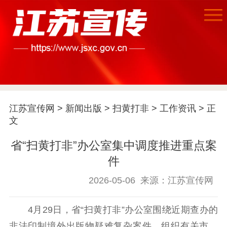
首页
江苏要闻
江苏宣传网
>
新闻出版
>
扫黄打非
>
工作资讯
> 正
公示公告
文
通知公告
信息公开制度
信息公开指南
省“扫黄打非”办公室集中调度推进重点案
信息公开年度报
件
告
政策法规
2026-05-06
来源：江苏宣传网
工作动态
4月29日，省“扫黄打非”办公室围绕近期查办的
理论武装
非法印制境外出版物疑难复杂案件，组织有关市、