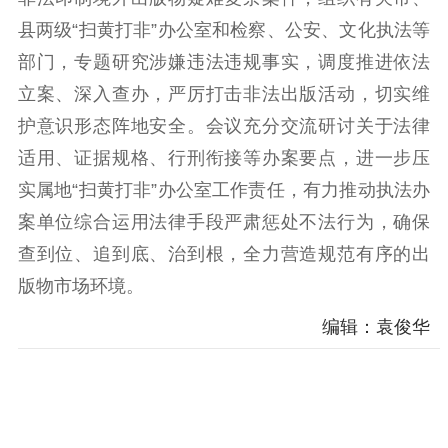
理论学习
宣传宣讲
研究阐释
县两级“扫黄打非”办公室和检察、公安、文化执法等
部门，专题研究涉嫌违法违规事实，调度推进依法
哲学社科
立案、深入查办，严厉打击非法出版活动，切实维
社科强省
工作通知
成果集萃
护意识形态阵地安全。会议充分交流研讨关于法律
江苏文脉
资料下载
适用、证据规格、行刑衔接等办案要点，进一步压
实属地“扫黄打非”办公室工作责任，有力推动执法办
新闻宣传
案单位综合运用法律手段严肃惩处不法行为，确保
主题宣传
对外宣传
新闻发布
查到位、追到底、治到根，全力营造规范有序的出
记者之家
品牌栏目
版物市场环境。
文化文艺
编辑：袁俊华
精品生产
文化惠民
文化传承
文化交流
体制改革
文化产业
紫金文化艺术节
品牌活动
紫艺舞台