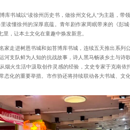
库书城以“读徐州历史书，做徐州文化人”为主题，带领
卷里读懂徐州的深厚底蕴。青年剧作家周眠带来的《彭城
七里，让本土文化在童趣中焕发新意。
家走进树恩书城和如苔博库书城，连续五天推出系列公
运河支队鲜为人知的抗战故事，诗人黑马畅谈乡土与诗
从烟火生活中汲取创作灵感的经验，文史专家于克南依托
常态化的重要举措。市作协还将持续联动各大书城、文