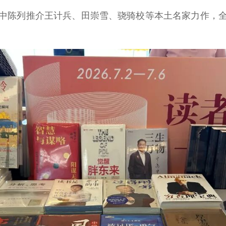
陈列推介王计兵、田崇雪、骁骑校等本土名家力作，全
。