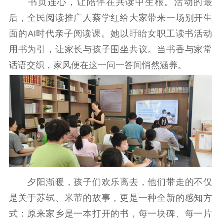
书页连心，让陪伴在共读中生根。活动的最
提升资源库
政务服务
登记服务
后，全民阅读推广人蔡学红给大家带来一场别开生
科研创新
智库服务
文艺创作
服务管理平台
管理平台
服务管理
面的AI时代亲子阅读课。她以盱眙女职工读书活动
文化产业
数字出版
新闻发布工作备
用书为引，让家长与孩子围坐共议。当书香与家常
统计分析
审读服务
案管理系统
话语交织，家风便在这一问一答间悄然涵养。
电影
理论宣讲
政工继续教育学
服务
共建共享平台
习平台
责任编辑注册
业务申报系统
夕阳渐暖，孩子们欢乐离去，他们带走的不仅
是关于苏轼、米芾的故事，更是一种全新的感知方
式：原来家乡是一本打开的书，每一块碑、每一片