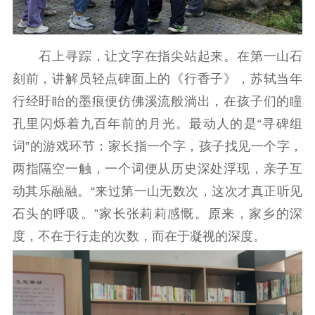
精品生产
文化惠民
文化传承
文化交流
体制改革
文化产业
紫金文化艺术节
品牌活动
紫艺舞台
石上寻踪，让文字在指尖站起来。在第一山石
刻前，讲解员轻点碑面上的《行香子》，苏轼当年
精神文明
行经盱眙的墨痕便仿佛溪流般淌出，在孩子们的瞳
文明创建
文明实践
文明培育
孔里闪烁着九百年前的月光。最动人的是“寻碑组
先进典型
词”的游戏环节：家长指一个字，孩子找见一个字，
两指隔空一触，一个词便从历史深处浮现，亲子互
社会宣传
动其乐融融。“来过第一山无数次，这次才真正听见
思想政治教育
爱国主义教育
全民国防教育
石头的呼吸。”家长张莉莉感慨。原来，家乡的深
红色资源保护利
度，不在于行走的次数，而在于凝视的深度。
用
新闻出版
精品出版
全民阅读
出版监管