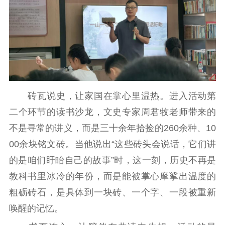
扫黄打非
电影工作
电影创作
电影市场
机关党建
砖瓦说史，让家国在掌心里温热。进入活动第
党建要闻
学习在线
二个环节的读书沙龙，文史专家周君牧老师带来的
文化人才
不是寻常的讲义，而是三十余年拾捡的260余种、10
00余块铭文砖。当他说出“这些砖头会说话，它们讲
紫金人才
职称评审
的是咱们盱眙自己的故事”时，这一刻，历史不再是
数据资源
教科书里冰冷的年份，而是能被掌心摩挲出温度的
粗砺砖石，是具体到一块砖、一个字、一段被重新
公共服务
唤醒的记忆。
新时代公民素养
新闻出版
作品著作权