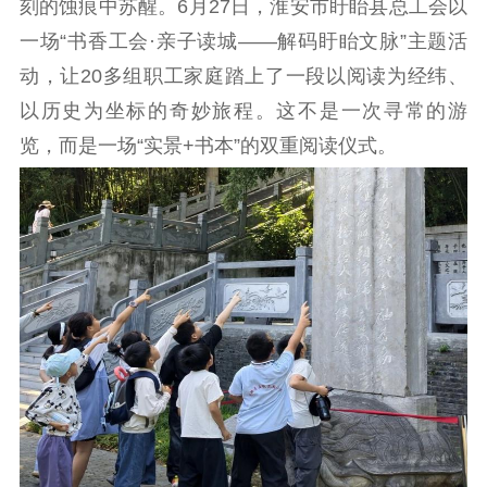
刻的蚀痕中苏醒。6月27日，淮安市盱眙县总工会以
工作动态
一场“书香工会·亲子读城——解码盱眙文脉”主题活
动，让20多组职工家庭踏上了一段以阅读为经纬、
理论武装
以历史为坐标的奇妙旅程。这不是一次寻常的游
理论学习
宣传宣讲
研究阐释
览，而是一场“实景+书本”的双重阅读仪式。
哲学社科
社科强省
工作通知
成果集萃
江苏文脉
资料下载
新闻宣传
主题宣传
对外宣传
新闻发布
记者之家
品牌栏目
文化文艺