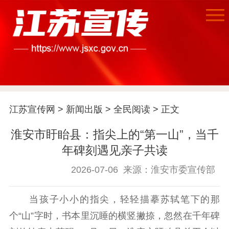
首页
江苏宣传网
>
新闻出版
>
全民阅读
> 正文
江苏要闻
淮安市盱眙县：指尖上的“第一山”，当千
年碑刻遇见亲子共读
公示公告
2026-07-06
来源：淮安市委宣传部
通知公告
信息公开制度
信息公开指南
当孩子小小的指尖，轻轻描摹苏轼笔下的那
信息公开年度报
告
政策法规
个“山”字时，书本里沉睡的横竖撇捺，忽然在千年碑