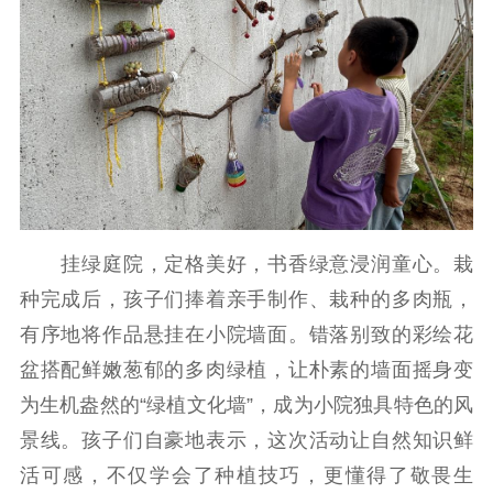
提升资源库
政务服务
登记服务
科研创新
智库服务
文艺创作
服务管理平台
管理平台
服务管理
文化产业
数字出版
新闻发布工作备
统计分析
审读服务
案管理系统
电影
理论宣讲
政工继续教育学
服务
共建共享平台
习平台
责任编辑注册
业务申报系统
挂绿庭院，定格美好，书香绿意浸润童心。栽
种完成后，孩子们捧着亲手制作、栽种的多肉瓶，
有序地将作品悬挂在小院墙面。错落别致的彩绘花
盆搭配鲜嫩葱郁的多肉绿植，让朴素的墙面摇身变
为生机盎然的“绿植文化墙”，成为小院独具特色的风
景线。孩子们自豪地表示，这次活动让自然知识鲜
活可感，不仅学会了种植技巧，更懂得了敬畏生