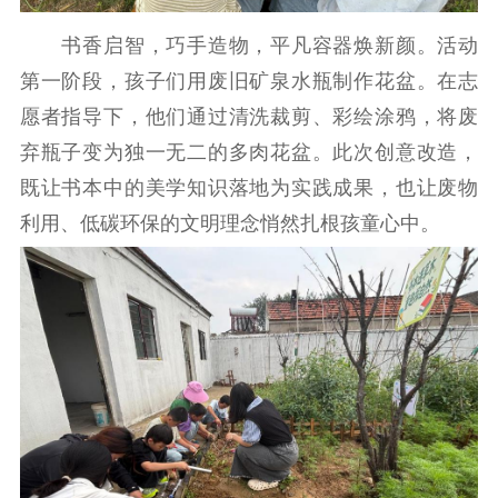
精品生产
文化惠民
文化传承
书香启智，巧手造物，平凡容器焕新颜。活动
文化交流
体制改革
文化产业
第一阶段，孩子们用废旧矿泉水瓶制作花盆。在志
紫金文化艺术节
品牌活动
紫艺舞台
愿者指导下，他们通过清洗裁剪、彩绘涂鸦，将废
精神文明
弃瓶子变为独一无二的多肉花盆。此次创意改造，
文明创建
文明实践
文明培育
既让书本中的美学知识落地为实践成果，也让废物
利用、低碳环保的文明理念悄然扎根孩童心中。
先进典型
社会宣传
思想政治教育
爱国主义教育
全民国防教育
红色资源保护利
用
新闻出版
精品出版
全民阅读
出版监管