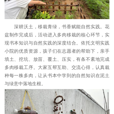
扫黄打非
电影工作
深耕沃土，移栽青绿，书香赋能自然实践。花
电影创作
电影市场
盆制作完成后，活动进入多肉移栽的核心环节，实
机关党建
现书本知识与自然实践的深度结合。依托文明实践
小院的优质资源，孩子们在志愿者的帮助下，亲手
党建要闻
学习在线
填土、挖坑、放苗、覆土、压实，有条不紊地完成
文化人才
多肉移栽工序。大家互帮互助、交流心得，认真栽
种每一株多肉，让从书本中学到的自然知识在泥土
紫金人才
职称评审
与绿意中落地生根。
数据资源
公共服务
新时代公民素养
新闻出版
作品著作权