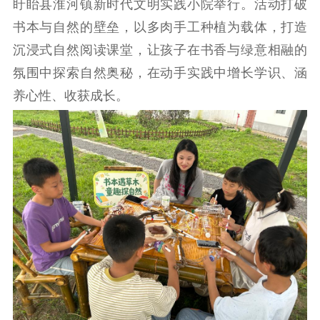
盱眙县淮河镇新时代文明实践小院举行。活动打破
工作动态
书本与自然的壁垒，以多肉手工种植为载体，打造
沉浸式自然阅读课堂，让孩子在书香与绿意相融的
理论武装
氛围中探索自然奥秘，在动手实践中增长学识、涵
理论学习
宣传宣讲
研究阐释
养心性、收获成长。
哲学社科
社科强省
工作通知
成果集萃
江苏文脉
资料下载
新闻宣传
主题宣传
对外宣传
新闻发布
记者之家
品牌栏目
文化文艺