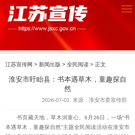
首页
江苏宣传网
>
新闻出版
>
全民阅读
> 正文
江苏要闻
淮安市盱眙县：书本遇草木，童趣探自
然
公示公告
2026-07-01
来源：淮安市委宣传部
通知公告
信息公开制度
信息公开指南
书页藏天地，草木润童心。6月26日，一场“书
信息公开年度报
告
政策法规
本遇草木，童趣探自然”主题全民阅读活动在淮安市