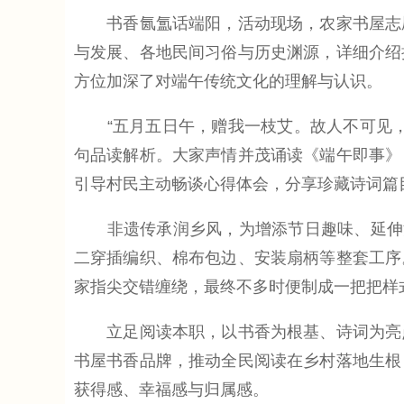
书香氤氲话端阳，活动现场，农家书屋志愿
与发展、各地民间习俗与历史渊源，详细介绍
方位加深了对端午传统文化的理解与认识。
“五月五日午，赠我一枝艾。故人不可见，
句品读解析。大家声情并茂诵读《端午即事》
引导村民主动畅谈心得体会，分享珍藏诗词篇
非遗传承润乡风，为增添节日趣味、延伸活
二穿插编织、棉布包边、安装扇柄等整套工序
家指尖交错缠绕，最终不多时便制成一把把样
立足阅读本职，以书香为根基、诗词为亮点
书屋书香品牌，推动全民阅读在乡村落地生根
获得感、幸福感与归属感。