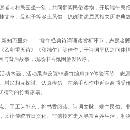
者与村民围坐一堂，共同翻阅民俗读物，开展端午民俗
挂艾草、品粽子等乡土风俗，娓娓讲述屈原相关历史典
新知万里外……”端午经典诗词诵读赏析环节，志愿者甄
《乙卯重五诗》《和端午》等佳作，于诗词平仄之间体
目与背后故事，现场书香氛围愈发浓厚。
动内涵，活动尾声设置非遗竹编扇DIY体验环节。志愿
。村民相互探讨、认真模仿，在亲手创作中近距离感受
式精巧的竹编凉扇。
、手工为补充，将书香阅读、诗词文脉、端午民俗、非
，又让传统节日文化、非遗技艺走入寻常百姓生活，润