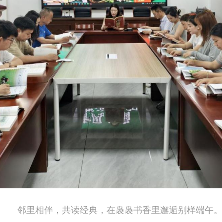
邻里相伴，共读经典，在袅袅书香里邂逅别样端午