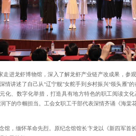
家走进龙虾博物馆，深入了解龙虾产业链产改成果，参观
情讲述了自己从“辽宁舰”女舵手到乡村振兴“领头雁”
多元化、数字化举措，打造具有地方特色的职工阅读文
浸润下的巾帼担当。工会女职工干部代表深情齐诵《海棠
馆，缅怀革命先烈。原纪念馆馆长卞龙以《新四军首长