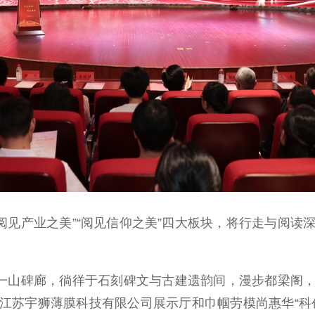
阅见产业之美”“阅见信仰之美”四大板块，将行走与阅
一山碑廊，徜徉于石刻碑文与古建遗韵间，漫步都梁阁，
江苏宇狮薄膜科技有限公司展示厅和巾帼劳模尚惠华“科