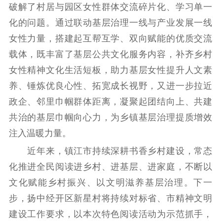
破解了村居与园区女性群体交流碎片化、学习单一
电影工作
化的问题。通过联动基层治理一线与产业发展一线
女性力量，搭建起互帮互学、双向赋能的优质交流
电影创作
电影市场
载体，既丰富了基层公共文化服务内容，补齐乡村
机关党建
女性精神文化生活短板，助力基层女性提升人文素
养、锤炼优良心性、拓宽成长视野，又进一步拉近
党建要闻
学习在线
政企、邻里巾帼群体距离，凝聚起团结向上、共建
文化人才
共治的基层巾帼向心力，为乡镇基层治理提质增效
注入温暖力量。
紫金人才
职称评审
近年来，镇江市持续深耕书香乡村建设，常态
数据资源
化推进全民阅读进乡村、进基层、进家庭，不断以
公共服务
文化赋能乡村振兴、以文明滋养基层治理。下一
步，扬中经开区新星村将持续对标省、市精神文明
新时代公民素养
新闻出版
作品著作权
提升资源库
政务服务
登记服务
建设工作要求，以本次特色阅读活动为示范抓手，