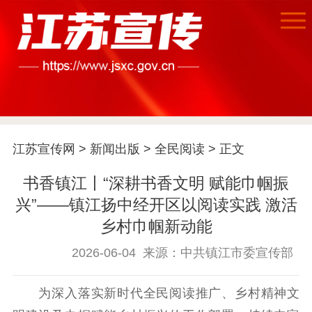
首页
江苏宣传网
>
新闻出版
>
全民阅读
> 正文
江苏要闻
书香镇江丨“深耕书香文明 赋能巾帼振
公示公告
兴”——镇江扬中经开区以阅读实践 激活
乡村巾帼新动能
通知公告
信息公开制度
信息公开指南
2026-06-04
来源：中共镇江市委宣传部
信息公开年度报
告
政策法规
为深入落实新时代全民阅读推广、乡村精神文
工作动态