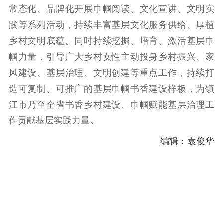
科研创新
智库服务
文艺创作
常态化、品牌化开展巾帼阅读、文化宣讲、文明实
服务管理平台
管理平台
服务管理
践等系列活动，持续丰富基层文化服务供给、厚植
文化产业
数字出版
新闻发布工作备
乡村文明底蕴。同时持续挖掘、培育、激活基层巾
统计分析
审读服务
案管理系统
帼力量，引导广大乡村女性主动投身乡村振兴、家
电影
理论宣讲
政工继续教育学
风建设、基层治理、文明创建等重点工作，持续打
服务
共建共享平台
习平台
造可复制、可推广的基层巾帼书香建设样板，为镇
责任编辑注册
业务申报系统
江市乃至全省书香乡村建设、巾帼赋能基层治理工
作贡献基层实践力量。
编辑：袁俊华