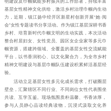
明建设及巾帼赋能乡村振兴的工作部署，持续丰富
基层女性精神文化供给，激活乡村治理巾帼内生动
理论武装
力，近期，镇江扬中经开区新星村创新开展“她·阅
理论学习
宣传宣讲
研究阐释
会”女性专题读书分享活动。作为镇江基层深耕书香
乡村、培育新时代巾帼文明的生动实践，本次活动
哲学社科
整合村居妇女、女性党员、园区女企业家等多元巾
社科强省
工作通知
成果集萃
帼资源，搭建跨领域、全覆盖的基层女性交流赋能
江苏文脉
资料下载
平台，以书香润初心、以文化聚合力，为全市乡村
新闻宣传
精神文明建设与基层巾帼队伍建设积累鲜活基层经
验。
主题宣传
对外宣传
新闻发布
活动立足基层女性多元化成长需求，打破圈层
记者之家
品牌栏目
壁垒，汇聚辖区不同行业、不同岗位女性代表围坐
文化文艺
共读、互学互鉴。现场氛围质朴温馨、书香浓厚，
参与人员静心品读经典读物，沉浸式汲取文化养
精品生产
文化惠民
文化传承