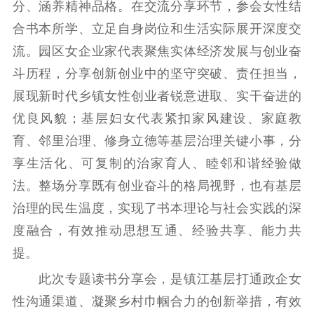
分、涵养精神品格。在交流分享环节，参会女性结
文化交流
体制改革
文化产业
合书本所学、立足自身岗位和生活实际展开深度交
紫金文化艺术节
品牌活动
紫艺舞台
流。园区女企业家代表聚焦实体经济发展与创业奋
精神文明
斗历程，分享创新创业中的坚守突破、责任担当，
展现新时代乡镇女性创业者锐意进取、实干奋进的
文明创建
文明实践
文明培育
优良风貌；基层妇女代表紧扣家风建设、家庭教
先进典型
育、邻里治理、修身立德等基层治理关键小事，分
社会宣传
享生活化、可复制的治家育人、睦邻和谐经验做
思想政治教育
爱国主义教育
全民国防教育
法。整场分享既有创业奋斗的格局视野，也有基层
红色资源保护利
治理的民生温度，实现了书本理论与社会实践的深
用
度融合，有效推动思想互通、经验共享、能力共
提。
新闻出版
此次专题读书分享会，是镇江基层打通政企女
精品出版
全民阅读
出版监管
性沟通渠道、凝聚乡村巾帼合力的创新举措，有效
扫黄打非