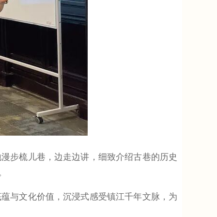
漫步梳儿巷，边走边讲，细致介绍古巷的历史
。
蕴与文化价值，沉浸式感受镇江千年文脉，为