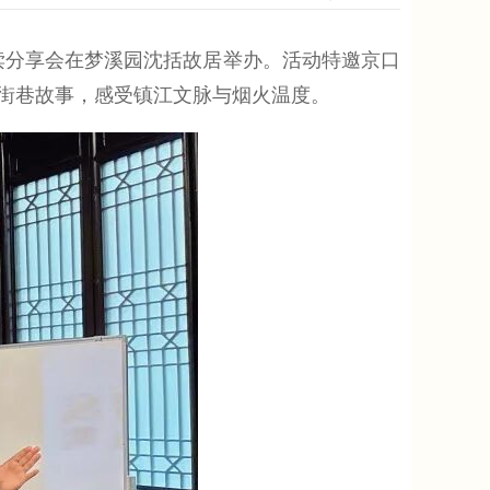
读分享会在梦溪园沈括故居举办。活动特邀京口
街巷故事，感受镇江文脉与烟火温度。