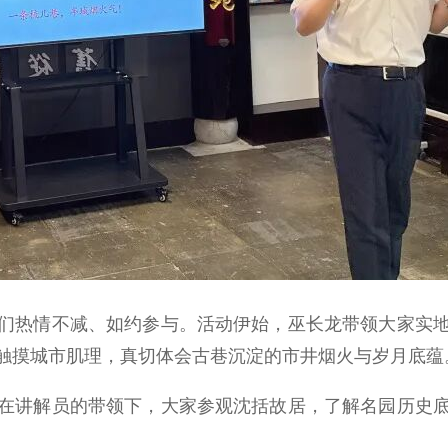
热情不减、如约参与。活动伊始，巫长龙带领大家实地
触摸城市肌理，真切体会古巷沉淀的市井烟火与岁月底蕴
讲解员的带领下，大家参观沈括故居，了解名园历史底