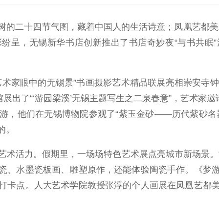
的二十四节气图，藏着中国人的生活诗意；凤凰艺都美术
精彩纷呈，无锡新华书店创新推出了书店奇妙夜“与书共眠
家眼中的无锡景”书画摄影艺术精品联展亮相崇安寺钟
展出了“‘游园梁溪’无锡主题写生之二泉春意”，艺术家
游，他们在无锡博物院参观了“紫玉金砂——历代紫砂名
的。
活力。假期里，一场场特色艺术展点亮城市新场景。“
瓷、水墨瓷板画、雕塑原作，还能体验陶瓷手作。《梦
打卡点。人大艺术学院教授张淳的个人画展在凤凰艺都