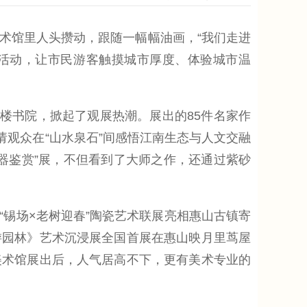
馆里人头攒动，跟随一幅幅油画，“我们走进
”活动，让市民游客触摸城市厚度、体验城市温
楼书院，掀起了观展热潮。展出的85件名家作
邀请观众在“山水泉石”间感悟江南生态与人文交融
器鉴赏”展，不但看到了大师之作，还通过紫砂
锡场×老树迎春”陶瓷艺术联展亮相惠山古镇寄
游园林》艺术沉浸展全国首展在惠山映月里茑屋
美术馆展出后，人气居高不下，更有美术专业的