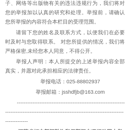
子、网络等出版物有关的违法违规行为，我们将对
理论学习
宣传宣讲
研究阐释
您的举报加以认真的研究和处理。举报前，请确认
哲学社科
您所举报的内容符合本栏目的受理范围。
请留下您的姓名及联系方式，以便我们在必要
社科强省
工作通知
成果集萃
时及时与您取得联系。 对您所提供的情况，我们将
江苏文脉
资料下载
严格保密,未经您本人同意，不得公开。
新闻宣传
举报人声明：本人所提交的上述举报内容全部
主题宣传
对外宣传
新闻发布
真实，并愿对此承担相应的法律责任。
记者之家
品牌栏目
举报电话：025-88802937
举报邮箱：jsshdfjb@163.com
文化文艺
--------------------------------------------------------------
精品生产
文化惠民
文化传承
--------------------------------------------------------------------
文化交流
体制改革
文化产业
-------------
紫金文化艺术节
品牌活动
紫艺舞台