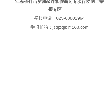
江苏省打击新闻敲诈和假新闻专项行动网上举
精神文明
报专区
文明创建
文明实践
文明培育
举报电话：025-88802994
先进典型
举报邮箱：jsdjzqjb@163.com
社会宣传
思想政治教育
爱国主义教育
全民国防教育
红色资源保护利
用
新闻出版
精品出版
全民阅读
出版监管
扫黄打非
电影工作