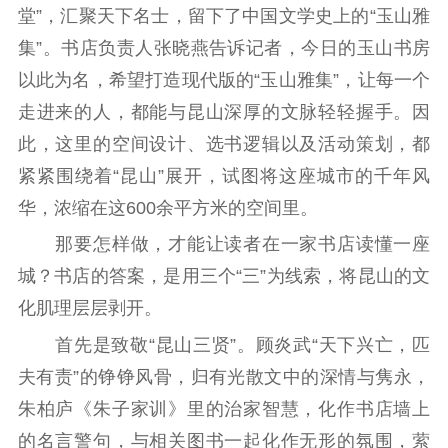
新闻出版
堂”，汇聚天下名士，留下了中国文学史上的“玉山雅
精品出版
全民阅读
出版监管
集”。书店负责人张晓燕告诉记者，今日的玉山书房
扫黄打非
以此为名，希望打造现代版的“玉山雅集”，让每一个
走进来的人，都能与昆山深厚的文脉轻轻握手。因
电影工作
此，这里的空间设计、选书逻辑以及活动策划，都
电影创作
电影市场
紧紧围绕着“昆山”展开，试图将这座城市的千年风
华，浓缩在这600余平方米的空间里。
机关党建
那要怎样做，才能让读者在一家书店读懂一座
党建要闻
学习在线
城？书店的答案，是用三个“三”为线索，将昆山的文
文化人才
化肌理层层剥开。
首先是致敬“昆山三贤”。顾炎武“天下兴亡，匹
紫金人才
职称评审
夫有责”的铮铮风骨，归有光散文中的深情与隽永，
数据资源
朱柏庐《朱子家训》里的治家智慧，化作书店墙上
的名言警句，与相关图书一起化作无形的氛围，萦
公共服务