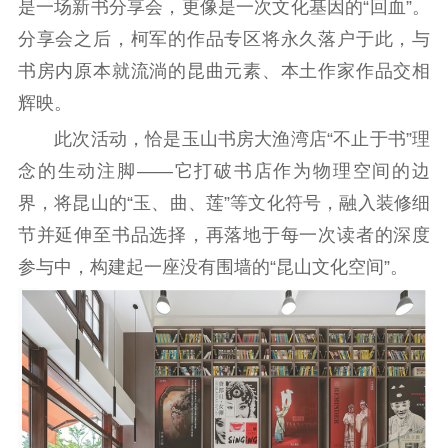
是一场新书分享会，更像是一次文化基因的“回血”。
告
政策法规
分享会之后，柯军的作品专区将永久落户于此，与
工作动态
书房内原本就流淌的昆曲元素、本土作家作品交相
辉映。
理论武装
此次活动，恰是玉山书房大渔湾店“不止于书”理
念的生动注脚——它打破书店作为物理空间的边
理论学习
宣传宣讲
研究阐释
界，将昆山的“玉、曲、莲”等文化符号，融入装修细
哲学社科
节并延伸至书品选择，再落地于每一次读者的深度
社科强省
工作通知
成果集萃
参与中，构建起一座没有围墙的“昆山文化空间”。
江苏文脉
资料下载
新闻宣传
主题宣传
对外宣传
新闻发布
记者之家
品牌栏目