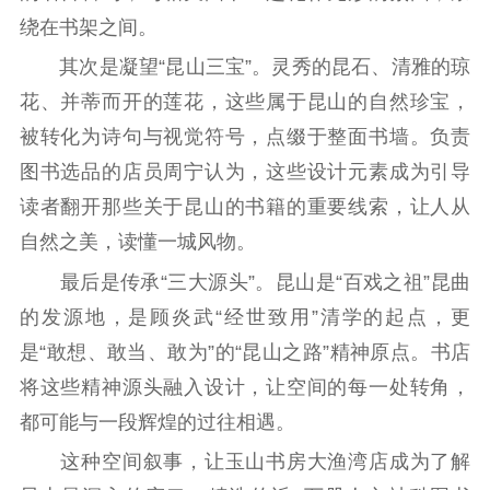
绕在书架之间。
新时代公民素养
新闻出版
作品著作权
其次是凝望“昆山三宝”。灵秀的昆石、清雅的琼
提升资源库
政务服务
登记服务
花、并蒂而开的莲花，这些属于昆山的自然珍宝，
科研创新
智库服务
文艺创作
服务管理平台
管理平台
服务管理
被转化为诗句与视觉符号，点缀于整面书墙。负责
文化产业
数字出版
新闻发布工作备
图书选品的店员周宁认为，这些设计元素成为引导
统计分析
审读服务
案管理系统
读者翻开那些关于昆山的书籍的重要线索，让人从
电影
理论宣讲
政工继续教育学
自然之美，读懂一城风物。
服务
共建共享平台
习平台
最后是传承“三大源头”。昆山是“百戏之祖”昆曲
责任编辑注册
业务申报系统
的发源地，是顾炎武“经世致用”清学的起点，更
是“敢想、敢当、敢为”的“昆山之路”精神原点。书店
将这些精神源头融入设计，让空间的每一处转角，
都可能与一段辉煌的过往相遇。
这种空间叙事，让玉山书房大渔湾店成为了解