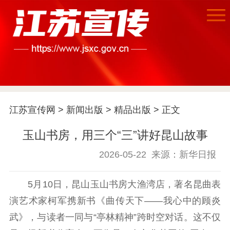
江苏宣传网
>
新闻出版
>
精品出版
> 正文
玉山书房，用三个“三”讲好昆山故事
首页
2026-05-22
来源：新华日报
江苏要闻
5月10日，昆山玉山书房大渔湾店，著名昆曲表
公示公告
演艺术家柯军携新书《曲传天下——我心中的顾炎
通知公告
信息公开制度
信息公开指南
武》，与读者一同与“亭林精神”跨时空对话。这不仅
信息公开年度报