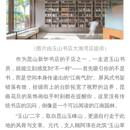
文化文艺
精品生产
文化惠民
文化传承
文化交流
体制改革
文化产业
紫金文化艺术节
品牌活动
紫艺舞台
（图片由玉山书店大渔湾店提供）
精神文明
作为昆山新华书店的子店之一，一走进玉山书
文明创建
文明实践
文明培育
房，就能立刻感觉到“不一样”——首先吸引你的不是
先进典型
书，而是空间本身传递出的“江南气韵”。屏风式书架
社会宣传
错落有致，拾级而上的台阶拓宽了视野的边界，昆
曲花旦的装饰画似乎时刻都在提醒你，这里没有传
思想政治教育
爱国主义教育
全民国防教育
统书店的沉闷，倒像是一个可以阅读的江南园林。
红色资源保护利
“玉山”二字，取自昆山玉峰山，更源自行走于此
用
地的风骨与文章。元代，文人顾阿瑛在此筑“玉山草