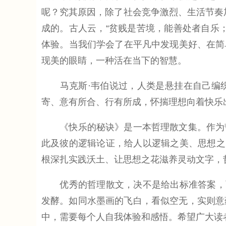
呢？究其原因，除了社会竞争激烈、生活节奏加
成的。古人云，“贫贱是苦境，能善处者自乐
体验。当我们学会了在平凡中发现美好、在简
现美的眼睛，一种活在当下的智慧。
马克斯·韦伯说过，人类是悬挂在自己编织
寄、意有所合、行有所成，怀揣理想向着快乐
《快乐的秘诀》是一本哲理散文集。作为哲
此及彼的逻辑论证，给人以逻辑之美、思想之
根深扎实践沃土、让思想之花滋养灵动文字，
优秀的哲理散文，决不是给出标准答案，而
发酵。如同水墨画的飞白，看似空无，实则意
中，需要每个人自我体验和感悟。希望广大读