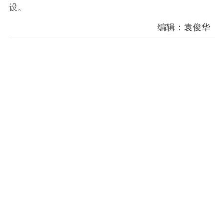
设。
精神文明
编辑：袁俊华
文明创建
文明实践
文明培育
先进典型
社会宣传
思想政治教育
爱国主义教育
全民国防教育
红色资源保护利
用
新闻出版
精品出版
全民阅读
出版监管
扫黄打非
电影工作