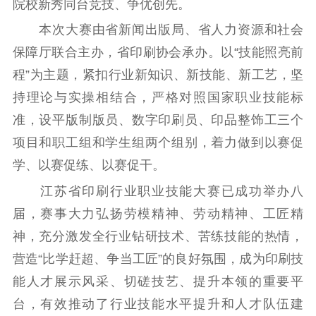
院校新秀同台竞技、争优创先。
理论学习
宣传宣讲
研究阐释
本次大赛由省新闻出版局、省人力资源和社会
哲学社科
保障厅联合主办，省印刷协会承办。以“技能照亮前
程”为主题，紧扣行业新知识、新技能、新工艺，坚
社科强省
工作通知
成果集萃
持理论与实操相结合，严格对照国家职业技能标
江苏文脉
资料下载
准，设平版制版员、数字印刷员、印品整饰工三个
新闻宣传
项目和职工组和学生组两个组别，着力做到以赛促
学、以赛促练、以赛促干。
主题宣传
对外宣传
新闻发布
江苏省印刷行业职业技能大赛已成功举办八
记者之家
品牌栏目
届，赛事大力弘扬劳模精神、劳动精神、工匠精
文化文艺
神，充分激发全行业钻研技术、苦练技能的热情，
精品生产
文化惠民
文化传承
营造“比学赶超、争当工匠”的良好氛围，成为印刷技
文化交流
体制改革
文化产业
能人才展示风采、切磋技艺、提升本领的重要平
紫金文化艺术节
品牌活动
紫艺舞台
台，有效推动了行业技能水平提升和人才队伍建