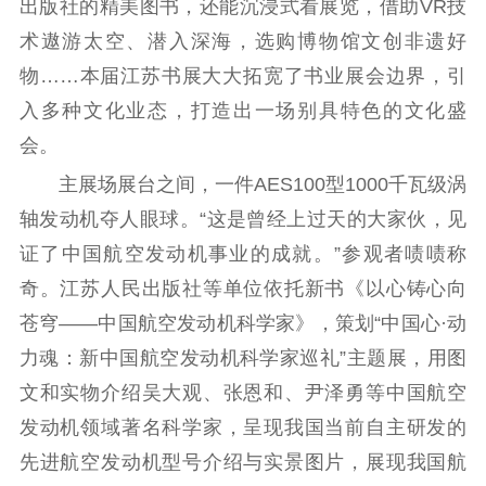
出版社的精美图书，还能沉浸式看展览，借助VR技
告
政策法规
术遨游太空、潜入深海，选购博物馆文创非遗好
工作动态
物……本届江苏书展大大拓宽了书业展会边界，引
入多种文化业态，打造出一场别具特色的文化盛
理论武装
会。
理论学习
宣传宣讲
研究阐释
主展场展台之间，一件AES100型1000千瓦级涡
轴发动机夺人眼球。“这是曾经上过天的大家伙，见
哲学社科
证了中国航空发动机事业的成就。”参观者啧啧称
社科强省
工作通知
成果集萃
奇。江苏人民出版社等单位依托新书《以心铸心向
江苏文脉
资料下载
苍穹——中国航空发动机科学家》，策划“中国心·动
新闻宣传
力魂：新中国航空发动机科学家巡礼”主题展，用图
文和实物介绍吴大观、张恩和、尹泽勇等中国航空
主题宣传
对外宣传
新闻发布
发动机领域著名科学家，呈现我国当前自主研发的
记者之家
品牌栏目
先进航空发动机型号介绍与实景图片，展现我国航