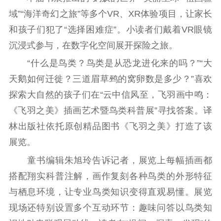
域”“海洋奇幻之旅”等多个VR、XR体验项目，让家长
精品出版
全民阅读
出版监管
和孩子们犯了“选择困难症”。小读者们戴着VR眼镜
扫黄打非
沉浸式参与，在数字化空间展开探险之旅。
电影工作
“什么是鸟类？鸟类是从恐龙进化来的吗？”“大
电影创作
电影市场
天鹅如何迁徙？三道眉草鹀的窝卵数是多少？”喜欢
探索大自然的孩子们在“云中信风至，飞羽画中鸣：
机关党建
《飞羽之美》插画艺术暨鸟类科普展”寻找答案。译
党建要闻
学习在线
林出版社依托原创精品图书《飞羽之美》打造了该
展览。
文化人才
童书编辑朱旭玲告诉记者，展览上每幅插画都
紫金人才
职称评审
搭配翔实科普注解，画作复刻各种鸟类的外形特征
数据资源
与栖息环境，让专业鸟类知识变得直观易懂。展览
现场还特别设置多个互动环节：趣味问答以鸟类知
公共服务