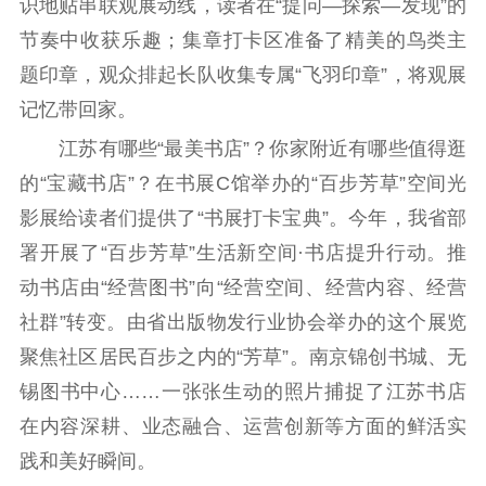
识地贴串联观展动线，读者在“提问—探索—发现”的
新时代公民素养
新闻出版
作品著作权
节奏中收获乐趣；集章打卡区准备了精美的鸟类主
提升资源库
政务服务
登记服务
题印章，观众排起长队收集专属“飞羽印章”，将观展
科研创新
智库服务
文艺创作
记忆带回家。
服务管理平台
管理平台
服务管理
江苏有哪些“最美书店”？你家附近有哪些值得逛
文化产业
数字出版
新闻发布工作备
统计分析
审读服务
案管理系统
的“宝藏书店”？在书展C馆举办的“百步芳草”空间光
电影
理论宣讲
政工继续教育学
影展给读者们提供了“书展打卡宝典”。今年，我省部
服务
共建共享平台
习平台
署开展了“百步芳草”生活新空间·书店提升行动。推
责任编辑注册
业务申报系统
动书店由“经营图书”向“经营空间、经营内容、经营
社群”转变。由省出版物发行业协会举办的这个展览
聚焦社区居民百步之内的“芳草”。南京锦创书城、无
锡图书中心……一张张生动的照片捕捉了江苏书店
在内容深耕、业态融合、运营创新等方面的鲜活实
践和美好瞬间。