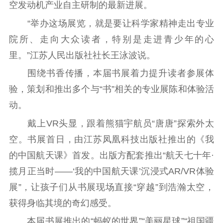
文化文艺
空发动机产业自主研制的最新进展。
“举办这场展览，就是要让科学家精神走出专业
精品生产
文化惠民
文化传承
院所、走向大众读者，特别是走进青少年的心
文化交流
体制改革
文化产业
里。”江苏人民出版社社长王泳波说。
紫金文化艺术节
品牌活动
紫艺舞台
围绕书香传播，本届书展着力提升读者参展体
精神文明
验，策划和推出多个与“书”相关的专业展陈和体验活
文明创建
文明实践
文明培育
动。
先进典型
戴上VR头显，跟着熊猫宇航员“唐唐”探索外太
空。书展首日，由江苏凤凰科技出版社推出的《我
社会宣传
的中国航天课》首发。出版方配套推出“航天七十年·
思想政治教育
爱国主义教育
全民国防教育
揽月正当时——‘我的中国航天课’沉浸式AR/VR体验
红色资源保护利
展”，让孩子们从书展现场直接“穿越”到浩瀚太空，
用
获得身临其境的奇幻感受。
新闻出版
本届书展推出的“蚂蚁的世界”“美丽星球”“祖国疆