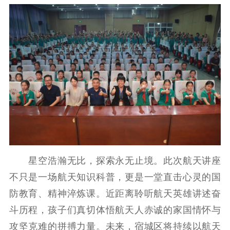
提升资源库
政务服务
登记服务
科研创新
智库服务
文艺创作
服务管理平台
管理平台
服务管理
文化产业
数字出版
新闻发布工作备
统计分析
审读服务
案管理系统
电影
理论宣讲
政工继续教育学
服务
共建共享平台
习平台
责任编辑注册
业务申报系统
星空浩瀚无比，探索永无止境。此次航天讲座
不只是一场航天知识科普，更是一堂直击心灵的国
防教育、精神淬炼课。近距离聆听航天英雄讲述奋
斗历程，孩子们真切体悟航天人赤诚的家国情怀与
攻坚克难的拼搏力量。未来，宿城区将持续以航天