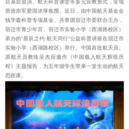
目基层巡演、航天科普课堂等多元宣教形式，全域
工作动态
营造崇军爱国浓厚氛围。近日，由中国航天基金会
理论武装
钱学森科普专项基金、共青团宿迁市委联合主办，
宿迁市青少年宫、宿迁市实验小学（西湖路校区）
理论学习
宣传宣讲
研究阐释
承办的“星辰之约·航天同行”公益科普讲座在宿迁市
哲学社科
实验小学（西湖路校区）举行。中国首批航天员、
原航天员教练吴杰应邀作《中国载人航天辉煌历
社科强省
工作通知
成果集萃
程》主题报告，为五年级学生带来一堂生动的航天
江苏文脉
资料下载
思政课。
新闻宣传
主题宣传
对外宣传
新闻发布
记者之家
品牌栏目
文化文艺