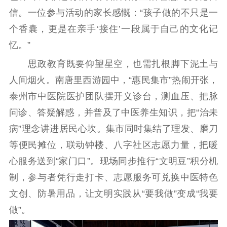
精品出版
全民阅读
出版监管
信。一位参与活动的家长感慨：“孩子做的不只是一
扫黄打非
个香囊，更是在亲手‘接住’一段属于自己的文化记
电影工作
忆。”
思政教育既要仰望星空，也需扎根脚下泥土与
电影创作
电影市场
人间烟火。南唐里西游园中，“惠民集市”热闹开张，
机关党建
泰州市中医院医护团队摆开义诊台，测血压、把脉
党建要闻
学习在线
问诊、答疑解惑，并普及了中医养生知识，把“治未
病”理念讲进居民心坎。集市同时集结了理发、磨刀
文化人才
等便民摊位，联动钟楼、八字社区志愿力量，把暖
紫金人才
职称评审
心服务送到“家门口”。现场同步推行“文明豆”积分机
制，参与者凭行走打卡、志愿服务可兑换中医特色
数据资源
文创、防暑用品，让文明实践从“要我做”变成“我要
公共服务
做”。