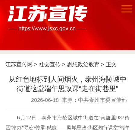
江苏宣传网
>
社会宣传
>
思想政治教育
> 正文
首页
从红色地标到人间烟火，泰州海陵城中
江苏要闻
街道这堂端午思政课“走在街巷里”
公示公告
2026-06-18
来源：中共泰州市委宣传部
通知公告
信息公开制度
信息公开指南
6
月12日，泰州市海陵区城中街道在“南唐里937街
信息公开年度报
区”举办“寻迹·传承·赋能——凤城思政·街区知行课堂”端午
告
政策法规