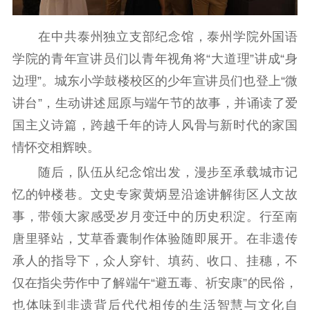
精品生产
文化惠民
文化传承
在中共泰州独立支部纪念馆，泰州学院外国语
文化交流
体制改革
文化产业
学院的青年宣讲员们以青年视角将“大道理”讲成“身
紫金文化艺术节
品牌活动
紫艺舞台
边理”。城东小学鼓楼校区的少年宣讲员们也登上“微
精神文明
讲台”，生动讲述屈原与端午节的故事，并诵读了爱
国主义诗篇，跨越千年的诗人风骨与新时代的家国
文明创建
文明实践
文明培育
情怀交相辉映。
先进典型
随后，队伍从纪念馆出发，漫步至承载城市记
社会宣传
忆的钟楼巷。文史专家黄炳昱沿途讲解街区人文故
思想政治教育
爱国主义教育
全民国防教育
事，带领大家感受岁月变迁中的历史积淀。行至南
红色资源保护利
唐里驿站，艾草香囊制作体验随即展开。在非遗传
用
承人的指导下，众人穿针、填药、收口、挂穗，不
新闻出版
仅在指尖劳作中了解端午“避五毒、祈安康”的民俗，
也体味到非遗背后代代相传的生活智慧与文化自