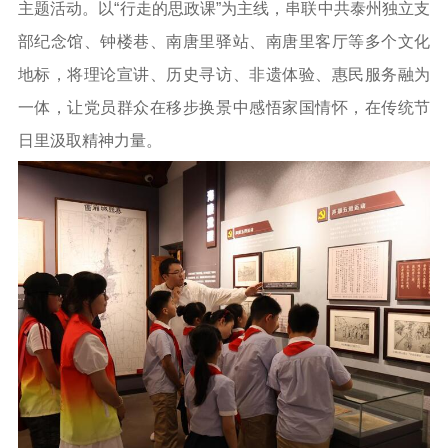
主题活动。以“行走的思政课”为主线，串联中共泰州独立支
工作动态
部纪念馆、钟楼巷、南唐里驿站、南唐里客厅等多个文化
地标，将理论宣讲、历史寻访、非遗体验、惠民服务融为
理论武装
一体，让党员群众在移步换景中感悟家国情怀，在传统节
理论学习
宣传宣讲
研究阐释
日里汲取精神力量。
哲学社科
社科强省
工作通知
成果集萃
江苏文脉
资料下载
新闻宣传
主题宣传
对外宣传
新闻发布
记者之家
品牌栏目
文化文艺