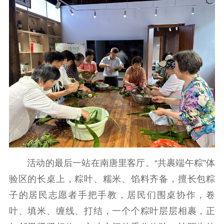
新时代公民素养
新闻出版
作品著作权
提升资源库
政务服务
登记服务
科研创新
智库服务
文艺创作
服务管理平台
管理平台
服务管理
文化产业
数字出版
新闻发布工作备
统计分析
审读服务
案管理系统
电影
理论宣讲
政工继续教育学
服务
共建共享平台
习平台
责任编辑注册
业务申报系统
活动的最后一站在南唐里客厅。“共裹端午粽”体
验区的长桌上，粽叶、糯米、馅料齐备，擅长包粽
子的居民志愿者手把手教，居民们围桌协作，卷
叶、填米、缠线、打结，一个个粽叶层层相裹，正