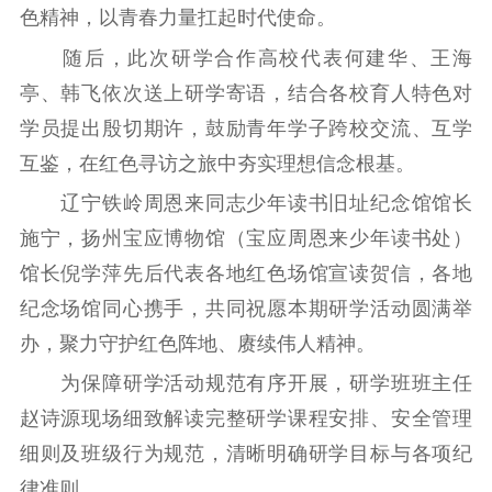
色精神，以青春力量扛起时代使命。
随后，此次研学合作高校代表何建华、王海
亭、韩飞依次送上研学寄语，结合各校育人特色对
学员提出殷切期许，鼓励青年学子跨校交流、互学
互鉴，在红色寻访之旅中夯实理想信念根基。
辽宁铁岭周恩来同志少年读书旧址纪念馆馆长
施宁，扬州宝应博物馆（宝应周恩来少年读书处）
馆长倪学萍先后代表各地红色场馆宣读贺信，各地
纪念场馆同心携手，共同祝愿本期研学活动圆满举
办，聚力守护红色阵地、赓续伟人精神。
为保障研学活动规范有序开展，研学班班主任
赵诗源现场细致解读完整研学课程安排、安全管理
细则及班级行为规范，清晰明确研学目标与各项纪
律准则。