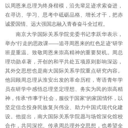
以周恩来总理为终身楷模，沿先辈足迹求索奋进，
数据资源
在寻访、学习、思考中砥砺品格、增长才干，把赤
公共服务
诚爱国情、远大强国志融入青春奋斗全过程。
南京大学国际关系学院党委书记李跃华表示，
新时代公民素养
新闻出版
作品著作权
举办“行走的思政课——追寻周恩来的红色足迹”研学
提升资源库
政务服务
登记服务
班是重温、致敬周恩来崇高精神的重要契机。周总
科研创新
智库服务
文艺创作
服务管理平台
管理平台
服务管理
理功勋卓著，开创的和平共处五项原则影响深远，
文化产业
数字出版
新闻发布工作备
其外交思想也是南大国际关系学院重点研究内容。
统计分析
审读服务
案管理系统
他回顾周总理从淮安出发的革命历程，寄语青年学
电影
理论宣讲
政工继续教育学
员在研学中感悟总理坚定理想、务实为民的崇高精
服务
共建共享平台
习平台
神，传承“作事于社会，服役于国家”的家国情怀，以
责任编辑注册
业务申报系统
坚定信念投身民族复兴伟业、助力中国式现代化建
设。他提出，南大国际关系学院愿与场馆深化馆校
合作，共同深挖、传承周总理外交思想，也希望全