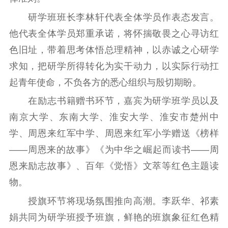
研学班班长李林轩代表全体学员作表态发言。
他代表全体学员郑重承诺，将怀揣敬畏之心寻访红
色旧址，带着思考体悟总理精神，以赤诚之心研学
求知，把研学所得转化为实干动力，以实际行动扛
起青年使命，不负各方的悉心组织与殷切期盼。
在励志书籍赠书环节，嘉宾为研学班学员以及
南京大学、东南大学、淮安大学、淮安市楚州中
学、周恩来红军中学、周恩来红军小学赠送《榜样
——周恩来的故事》《为中华之崛起而读书——周
恩来励志故事》、百年《觉悟》文萃等红色主题读
物。
授旗环节将现场氛围推向高潮。李跃华、祁素
娟共同为研学班授予班旗，鲜艳的班旗象征红色精