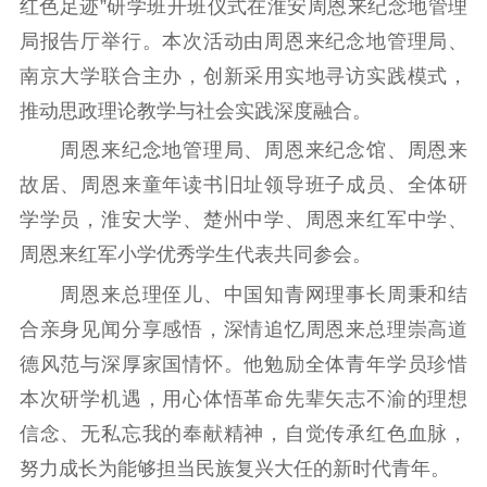
红色足迹”研学班开班仪式在淮安周恩来纪念地管理
公示公告
局报告厅举行。本次活动由周恩来纪念地管理局、
通知公告
信息公开制度
信息公开指南
南京大学联合主办，创新采用实地寻访实践模式，
信息公开年度报
推动思政理论教学与社会实践深度融合。
告
政策法规
周恩来纪念地管理局、周恩来纪念馆、周恩来
工作动态
故居、周恩来童年读书旧址领导班子成员、全体研
学学员，淮安大学、楚州中学、周恩来红军中学、
理论武装
周恩来红军小学优秀学生代表共同参会。
理论学习
宣传宣讲
研究阐释
周恩来总理侄儿、中国知青网理事长周秉和结
合亲身见闻分享感悟，深情追忆周恩来总理崇高道
哲学社科
德风范与深厚家国情怀。他勉励全体青年学员珍惜
社科强省
工作通知
成果集萃
本次研学机遇，用心体悟革命先辈矢志不渝的理想
江苏文脉
资料下载
信念、无私忘我的奉献精神，自觉传承红色血脉，
新闻宣传
努力成长为能够担当民族复兴大任的新时代青年。