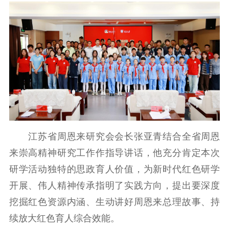
主题宣传
对外宣传
新闻发布
记者之家
品牌栏目
文化文艺
精品生产
文化惠民
文化传承
文化交流
体制改革
文化产业
紫金文化艺术节
品牌活动
紫艺舞台
精神文明
江苏省周恩来研究会会长张亚青结合全省周恩
来崇高精神研究工作作指导讲话，他充分肯定本次
文明创建
文明实践
文明培育
研学活动独特的思政育人价值，为新时代红色研学
先进典型
开展、伟人精神传承指明了实践方向，提出要深度
社会宣传
挖掘红色资源内涵、生动讲好周恩来总理故事、持
续放大红色育人综合效能。
思想政治教育
爱国主义教育
全民国防教育