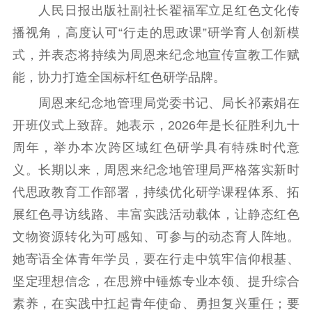
人民日报出版社副社长翟福军立足红色文化传
红色资源保护利
用
播视角，高度认可“行走的思政课”研学育人创新模
式，并表态将持续为周恩来纪念地宣传宣教工作赋
新闻出版
能，协力打造全国标杆红色研学品牌。
精品出版
全民阅读
出版监管
周恩来纪念地管理局党委书记、局长祁素娟在
扫黄打非
开班仪式上致辞。她表示，2026年是长征胜利九十
周年，举办本次跨区域红色研学具有特殊时代意
电影工作
义。长期以来，周恩来纪念地管理局严格落实新时
电影创作
电影市场
代思政教育工作部署，持续优化研学课程体系、拓
机关党建
展红色寻访线路、丰富实践活动载体，让静态红色
文物资源转化为可感知、可参与的动态育人阵地。
党建要闻
学习在线
她寄语全体青年学员，要在行走中筑牢信仰根基、
文化人才
坚定理想信念，在思辨中锤炼专业本领、提升综合
素养，在实践中扛起青年使命、勇担复兴重任；要
紫金人才
职称评审