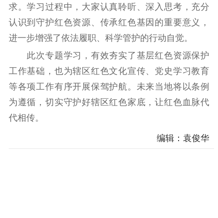
求。学习过程中，大家认真聆听、深入思考，充分
精神文明
认识到守护红色资源、传承红色基因的重要意义，
文明创建
文明实践
文明培育
进一步增强了依法履职、科学管护的行动自觉。
先进典型
此次专题学习，有效夯实了基层红色资源保护
工作基础，也为辖区红色文化宣传、党史学习教育
社会宣传
等各项工作有序开展保驾护航。未来当地将以条例
思想政治教育
爱国主义教育
全民国防教育
为遵循，切实守护好辖区红色家底，让红色血脉代
红色资源保护利
代相传。
用
编辑：袁俊华
新闻出版
精品出版
全民阅读
出版监管
扫黄打非
电影工作