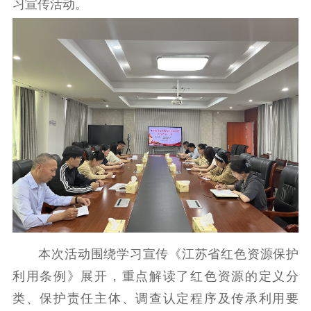
习宣传活动。
理论学习
宣传宣讲
研究阐释
哲学社科
社科强省
工作通知
成果集萃
江苏文脉
资料下载
新闻宣传
主题宣传
对外宣传
新闻发布
记者之家
品牌栏目
文化文艺
本次活动围绕学习宣传《江苏省红色资源保护
精品生产
文化惠民
文化传承
利用条例》展开，重点解读了红色资源的定义分
文化交流
体制改革
文化产业
类、保护责任主体、调查认定程序及传承利用要
紫金文化艺术节
品牌活动
紫艺舞台