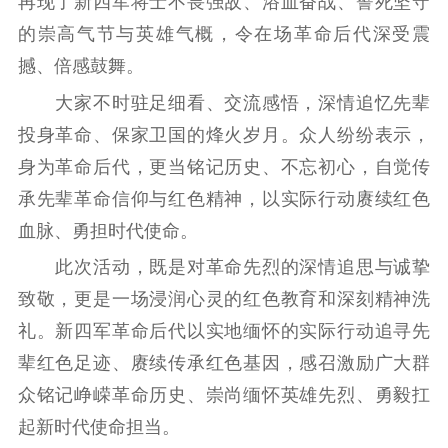
再现了新四军将士不畏强敌、浴血奋战、誓死坚守
的崇高气节与英雄气概，令在场革命后代深受震
撼、倍感鼓舞。
大家不时驻足细看、交流感悟，深情追忆先辈
投身革命、保家卫国的烽火岁月。众人纷纷表示，
身为革命后代，更当铭记历史、不忘初心，自觉传
承先辈革命信仰与红色精神，以实际行动赓续红色
血脉、勇担时代使命。
此次活动，既是对革命先烈的深情追思与诚挚
致敬，更是一场浸润心灵的红色教育和深刻精神洗
礼。新四军革命后代以实地缅怀的实际行动追寻先
辈红色足迹、赓续传承红色基因，感召激励广大群
众铭记峥嵘革命历史、崇尚缅怀英雄先烈、勇毅扛
起新时代使命担当。