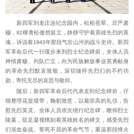
精品生产
文化惠民
文化传承
文化交流
体制改革
文化产业
新四军刘老庄连纪念园内，松柏苍翠、庄严肃
紫金文化艺术节
品牌活动
紫艺舞台
穆，82棵青松傲然挺立，静静守护着英雄先烈的英
精神文明
魂，诉说着1943年那段气壮山河的战斗史诗。新四
军革命后代一行缓步来到烈士纪念碑前，全体人员
文明创建
文明实践
文明培育
神情肃穆、列队伫立，向为民族解放事业英勇献身
先进典型
的革命先烈默哀致敬，深切缅怀先烈们的不朽功
社会宣传
勋，寄托无尽的哀思与敬仰。
随后，新四军革命后代代表走到纪念碑前，仔
思想政治教育
爱国主义教育
全民国防教育
细整理花篮缎带，鞠躬致意，以最崇高的礼仪，告
红色资源保护利
用
慰先烈英灵。全体人员依次绕行纪念碑，瞻仰烈士
陵墓，驻足凝视镌刻着英雄姓名的碑文，感受先烈
新闻出版
们浴血奋战、誓死不屈的革命气节，重温那段烽火