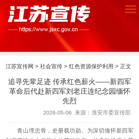
江苏宣传网
>
社会宣传
>
红色资源保护利用
> 正文
首页
追寻先辈足迹 传承红色薪火——新四军
江苏要闻
革命后代赴新四军刘老庄连纪念园缅怀
先烈
公示公告
2026-05-06
来源：淮安市委宣传部
通知公告
信息公开制度
信息公开指南
信息公开年度报
青山埋忠骨，史册载功勋。为深切缅怀新四军
告
政策法规