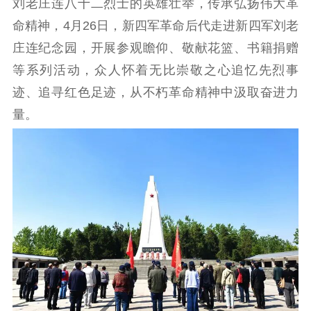
刘老庄连八十二烈士的英雄壮举，传承弘扬伟大革
工作动态
命精神，4月26日，新四军革命后代走进新四军刘老
庄连纪念园，开展参观瞻仰、敬献花篮、书籍捐赠
理论武装
等系列活动，众人怀着无比崇敬之心追忆先烈事
迹、追寻红色足迹，从不朽革命精神中汲取奋进力
理论学习
宣传宣讲
研究阐释
量。
哲学社科
社科强省
工作通知
成果集萃
江苏文脉
资料下载
新闻宣传
主题宣传
对外宣传
新闻发布
记者之家
品牌栏目
文化文艺