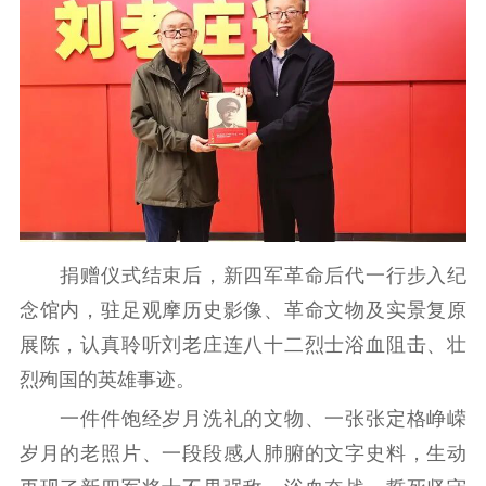
新时代公民素养
新闻出版
作品著作权
提升资源库
政务服务
登记服务
科研创新
智库服务
文艺创作
服务管理平台
管理平台
服务管理
文化产业
数字出版
新闻发布工作备
统计分析
审读服务
案管理系统
电影
理论宣讲
政工继续教育学
服务
共建共享平台
习平台
责任编辑注册
业务申报系统
捐赠仪式结束后，新四军革命后代一行步入纪
念馆内，驻足观摩历史影像、革命文物及实景复原
展陈，认真聆听刘老庄连八十二烈士浴血阻击、壮
烈殉国的英雄事迹。
一件件饱经岁月洗礼的文物、一张张定格峥嵘
岁月的老照片、一段段感人肺腑的文字史料，生动