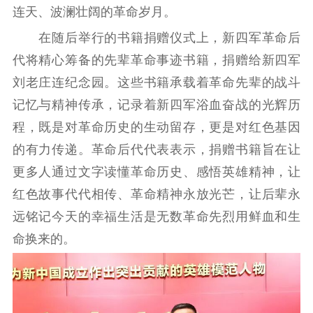
精品出版
全民阅读
出版监管
连天、波澜壮阔的革命岁月。
扫黄打非
在随后举行的书籍捐赠仪式上，新四军革命后
代将精心筹备的先辈革命事迹书籍，捐赠给新四军
电影工作
刘老庄连纪念园。这些书籍承载着革命先辈的战斗
电影创作
电影市场
记忆与精神传承，记录着新四军浴血奋战的光辉历
机关党建
程，既是对革命历史的生动留存，更是对红色基因
的有力传递。革命后代代表表示，捐赠书籍旨在让
党建要闻
学习在线
更多人通过文字读懂革命历史、感悟英雄精神，让
文化人才
红色故事代代相传、革命精神永放光芒，让后辈永
远铭记今天的幸福生活是无数革命先烈用鲜血和生
紫金人才
职称评审
命换来的。
数据资源
公共服务