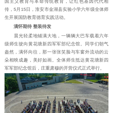
国主义教育与革命传统教育，让红色基因代代相
告
政策法规
传，5月15日，淮安市金湖县实验小学六年级全体师
工作动态
生开展国防教育德育实践活动。
满怀期待 整装待发
理论武装
晨光轻柔地铺满大地，一辆辆大巴车载着六年
理论学习
宣传宣讲
研究阐释
级师生驶向黄花塘新四军军部纪念馆。同学们朝气
盎然，满怀向往，那一张张笑脸与车窗外流动的云
哲学社科
朵相映成趣，美好如画。全体师生抵达黄花塘新四
社科强省
工作通知
成果集萃
军军部纪念馆后，庄重肃穆的开营仪式正式举行。
江苏文脉
资料下载
新闻宣传
主题宣传
对外宣传
新闻发布
记者之家
品牌栏目