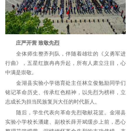
文化文艺
精品生产
文化惠民
文化传承
文化交流
体制改革
文化产业
紫金文化艺术节
品牌活动
紫艺舞台
庄严开营 致敬先烈
精神文明
全体师生整齐列队，伴随着雄壮的《义勇军进
文明创建
文明实践
文明培育
行曲》，五星红旗冉冉升起，所有人肃立注目，心
先进典型
中满是崇敬。
金湖县实验小学德育处主任林立俊勉励同学们
社会宣传
铭记革命历史、传承红色精神，以先烈为榜样，立
思想政治教育
爱国主义教育
全民国防教育
志成长为担当民族复兴大任的时代新人。
红色资源保护利
随后，学生代表向革命先烈敬献花篮。金湖县
用
实验小学校长潘建、副校长薛开斌缓步上前，悉心
新闻出版