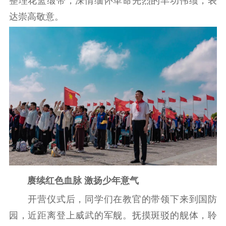
整理花篮缎带，深情缅怀革命先烈的丰功伟绩，表
达崇高敬意。
精品出版
全民阅读
出版监管
扫黄打非
电影工作
电影创作
电影市场
机关党建
党建要闻
学习在线
文化人才
紫金人才
职称评审
赓续红色血脉 激扬少年意气
数据资源
开营仪式后，同学们在教官的带领下来到国防
园，近距离登上威武的军舰。抚摸斑驳的舰体，聆
公共服务