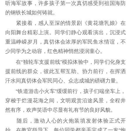
听海军故事，许多孩子第一次真切感受到祖国海防
新时代公民素养
新闻出版
作品著作权
的钢铁长城如何铸就。
提升资源库
政务服务
登记服务
紧接着，感人至深的情景剧《黄花塘乳娘》在
科研创新
智库服务
文艺创作
服务管理平台
管理平台
服务管理
向阳舞台精彩上演。同学们静心观看演出，沉浸式
重温峥嵘岁月，真切体会浓厚的军民鱼水情谊，不
文化产业
数字出版
新闻发布工作备
统计分析
审读服务
案管理系统
少同学为之动容，红色精神悄然浸润童心。
电影
理论宣讲
政工继续教育学
在“独轮车支援前线”模拟体验中，同学们化身支
服务
共建共享平台
习平台
援前线的群众，彼此互帮互助、协力前行，在挥洒
责任编辑注册
业务申报系统
汗水间真切体会军民同心、众志成城的磅礴力量。
“铁道游击小火车”缓缓前行，孩子们端坐车上，
穿梭于烂漫花海之间，文明观赏沿途风景，全程井
然有序，欢声笑语中尽显有礼有节的良好风貌。
随后，激动人心的火炮装填发射体验正式开
始。在教官指导下，每位同学都亲手完成了一发“炮