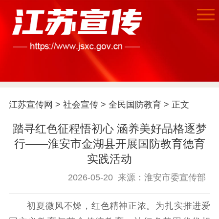
江苏宣传网
>
社会宣传
>
全民国防教育
> 正文
首页
踏寻红色征程悟初心 涵养美好品格逐梦
行——淮安市金湖县开展国防教育德育
江苏要闻
实践活动
公示公告
2026-05-20
来源：淮安市委宣传部
通知公告
信息公开制度
信息公开指南
初夏微风不燥，红色精神正浓。为扎实推进爱
信息公开年度报