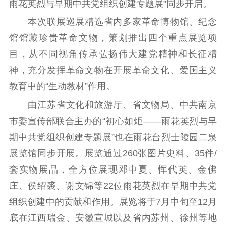
雨花英烈与早期中共党组织创建专题展”同步开启。
理论学习
宣传宣讲
研究阐释
本次联展巡展精选省内多家革命博物馆、纪念
哲学社科
馆馆藏珍贵革命文物，策划推出四个重点展览项
目，从不同视角传承弘扬伟大建党精神和长征精
社科强省
工作通知
成果集萃
神，充分发挥革命文物在开展革命文化、爱国主义
江苏文脉
资料下载
教育中的“生动教材”作用。
新闻宣传
由江苏省文化和旅游厅、省文物局、中共南京
市委宣传部联合主办的“初心如炬——雨花英烈与早
主题宣传
对外宣传
新闻发布
期中共党组织创建专题展”也在雨花台烈士陵园二泉
记者之家
品牌栏目
展览馆同步开展。展览通过260张图片史料、35件/
文化文艺
套实物展品，全方位展现邓中夏、恽代英、金佛
精品生产
文化惠民
文化传承
庄、侯绍裘、谢文锦等22位雨花英烈在早期中共党
文化交流
体制改革
文化产业
组织创建中的贡献和作用。展览将于7月中旬至12月
紫金文化艺术节
品牌活动
紫艺舞台
底在江西瑞金、安徽宣城以及省内苏州、徐州等地