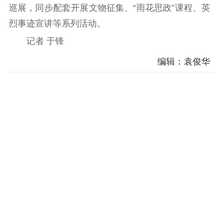
巡展，同步配套开展文物征集、“雨花思政”课程、英
精神文明
烈事迹宣讲等系列活动。
文明创建
文明实践
文明培育
记者 于锋
先进典型
编辑：袁俊华
社会宣传
思想政治教育
爱国主义教育
全民国防教育
红色资源保护利
用
新闻出版
精品出版
全民阅读
出版监管
扫黄打非
电影工作