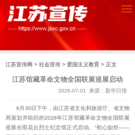
首页
江苏要闻
江苏宣传网
>
社会宣传
>
爱国主义教育
> 正文
公示公告
江苏馆藏革命文物全国联展巡展启动
通知公告
信息公开制度
信息公开指南
信息公开年度报
2026-07-01
来源：新华日报
告
政策法规
6月30日下午，由江苏省文化和旅游厅、省文物
工作动态
局策划并组织的2026年江苏馆藏革命文物全国联展
巡展在雨花台烈士纪念馆正式启动。“初心如炬——
理论武装