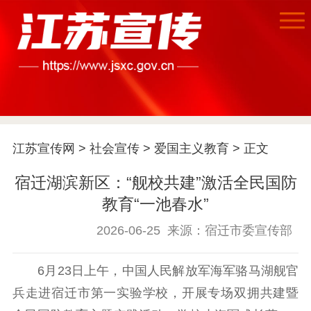
江苏宣传网
>
社会宣传
>
爱国主义教育
> 正文
首页
宿迁湖滨新区：“舰校共建”激活全民国防
江苏要闻
教育“一池春水”
公示公告
2026-06-25
来源：宿迁市委宣传部
通知公告
信息公开制度
信息公开指南
6月23日上午，中国人民解放军海军骆马湖舰官
信息公开年度报
兵走进宿迁市第一实验学校，开展专场双拥共建暨
告
政策法规