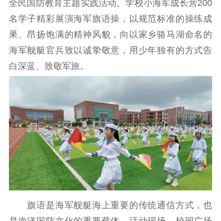
全民国防教育主题实践活动。学校小海军成长营200
工作动态
名学子精彩展演海军旗语操，以规范标准的操练成
果、昂扬饱满的精神风貌，向以家乡骆马湖命名的
理论武装
海军舰艇官兵致以诚挚敬意，用少年独有的方式告
理论学习
宣传宣讲
研究阐释
白深蓝、致敬军旅。
哲学社科
社科强省
工作通知
成果集萃
江苏文脉
资料下载
新闻宣传
主题宣传
对外宣传
新闻发布
记者之家
品牌栏目
旗语是海军舰艇海上重要的传统通信方式，也
文化文艺