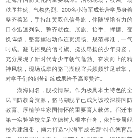
是海洋国防文化的重要载体。活动现场，校园广场
精品生产
文化惠民
文化传承
秩序井然、气氛热烈。200名小海军成长营学员身着
文化交流
体制改革
文化产业
整齐着装，手持红黄双色信号旗，伴随铿锵有力的
紫金文化艺术节
品牌活动
紫艺舞台
口令迅速列队、整齐就位。展旗、抬手、挥摆、变
换阵型，整套旗语动作连贯流畅、规范标准，一气
精神文明
呵成。翻飞摇曳的信号旗、挺拔昂扬的少年身姿，
文明创建
文明实践
文明培育
充分展现了新时代青少年朝气蓬勃、奋发向上的精
先进典型
神风貌，现场观摩的骆马湖舰官兵频频驻足鼓掌，
对学子们的刻苦训练成果给予高度赞许。
社会宣传
湖海同名，舰校情深。作为极具本土特色的全
思想政治教育
爱国主义教育
全民国防教育
民国防教育资源，骆马湖舰早已成为该校深耕国防
红色资源保护利
教育、厚植学生家国情怀的重要育人载体。宿迁市
用
第一实验学校立足立德树人根本任务，依托专属舰
新闻出版
校共建纽带，倾力打造“小海军成长营”特色德育品