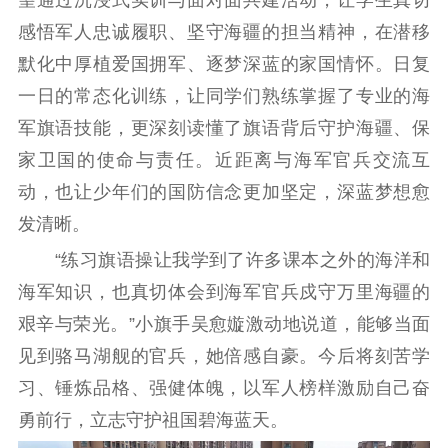
提升资源库
政务服务
登记服务
感悟军人忠诚履职、坚守海疆的担当精神，在潜移
科研创新
智库服务
文艺创作
默化中厚植爱国拥军、逐梦深蓝的家国情怀。日复
服务管理平台
管理平台
服务管理
一日的常态化训练，让同学们熟练掌握了专业的海
文化产业
数字出版
新闻发布工作备
军旗语技能，更深刻读懂了旗语背后守护海疆、保
统计分析
审读服务
案管理系统
家卫国的使命与责任。近距离与海军官兵交流互
电影
理论宣讲
政工继续教育学
动，也让少年们的国防信念更加坚定，深蓝梦想愈
服务
共建共享平台
习平台
发清晰。
责任编辑注册
业务申报系统
“练习旗语操让我学到了许多课本之外的海洋和
海军知识，也真切体会到海军官兵戍守万里海疆的
艰辛与荣光。”小旗手吴愈嫙激动地说道，能够当面
见到骆马湖舰的官兵，她倍感自豪。今后将刻苦学
习、锤炼品格、强健体魄，以军人榜样激励自己奋
勇前行，立志守护祖国碧海蓝天。