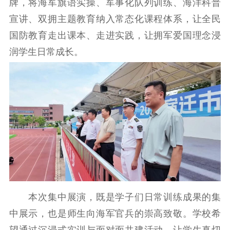
牌，将海军旗语实操、军事化队列训练、海洋科普
精品出版
全民阅读
出版监管
宣讲、双拥主题教育纳入常态化课程体系，让全民
扫黄打非
国防教育走出课本、走进实践，让拥军爱国理念浸
电影工作
润学生日常成长。
电影创作
电影市场
机关党建
党建要闻
学习在线
文化人才
紫金人才
职称评审
数据资源
本次集中展演，既是学子们日常训练成果的集
公共服务
中展示，也是师生向海军官兵的崇高致敬。学校希
望通过沉浸式实训与面对面共建活动，让学生真切
新时代公民素养
新闻出版
作品著作权