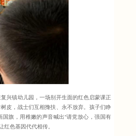
在复兴镇幼儿园，一场别开生面的红色启蒙课正
啃树皮，战士们互相搀扶、永不放弃。孩子们睁
画国旗，用稚嫩的声音喊出“请党放心，强国有
，让红色基因代代相传。