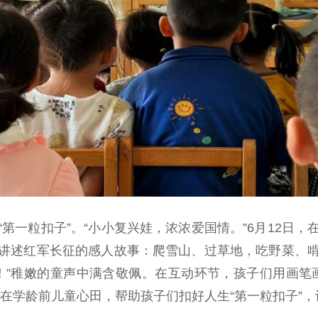
一粒扣子”。“小小复兴娃，浓浓爱国情。”6月12日，
讲述红军长征的感人故事：爬雪山、过草地，吃野菜、
！”稚嫩的童声中满含敬佩。在互动环节，孩子们用画笔
在学龄前儿童心田，帮助孩子们扣好人生“第一粒扣子”