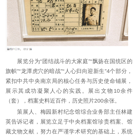
用
新闻出版
精品出版
全民阅读
出版监管
扫黄打非
电影工作
展览分为“团结战斗的大家庭”“飘扬在国统区的
电影创作
电影市场
旗帜”“龙潭虎穴的暗战”“人心归向迎新生”4个部分，
紧扣中共中央南京局的核心任务与历史使命铺展，
机关党建
展示其成功凝聚人心的实践。展出文物10余件
党建要闻
学习在线
（套），档案史料近百件，历史照片200余张。
文化人才
策展人、梅园新村纪念馆综合业务部主任林建
英告诉记者，展览立足于中央档案馆珍贵档案、馆
紫金人才
职称评审
藏文物文献，努力在严谨学术研究的基础上，系统