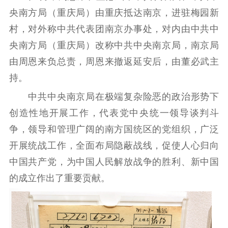
央南方局（重庆局）由重庆抵达南京，进驻梅园新
记者之家
品牌栏目
村，对外称中共代表团南京办事处，对内由中共中
文化文艺
央南方局（重庆局）改称中共中央南京局，南京局
精品生产
文化惠民
文化传承
由周恩来负总责，周恩来撤返延安后，由董必武主
文化交流
体制改革
文化产业
持。
紫金文化艺术节
品牌活动
紫艺舞台
中共中央南京局在极端复杂险恶的政治形势下
创造性地开展工作，代表党中央统一领导谈判斗
精神文明
争，领导和管理广阔的南方国统区的党组织，广泛
文明创建
文明实践
文明培育
开展统战工作，全面布局隐蔽战线，促使人心归向
先进典型
中国共产党，为中国人民解放战争的胜利、新中国
的成立作出了重要贡献。
社会宣传
思想政治教育
爱国主义教育
全民国防教育
红色资源保护利