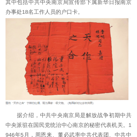
其中包括中共中央南京局宣传部下属新华日报南京
通知公告
信息公开制度
信息公开指南
办事处18名工作人员的户口卡。
信息公开年度报
告
政策法规
工作动态
理论武装
理论学习
宣传宣讲
研究阐释
哲学社科
社科强省
工作通知
成果集萃
江苏文脉
资料下载
据介绍，中共中央南京局是解放战争初期中共
新闻宣传
中央派驻在国民党统治中心南京的秘密代表机关。1
主题宣传
对外宣传
新闻发布
946年5月，周恩来、董必武率中共代表团、中共中