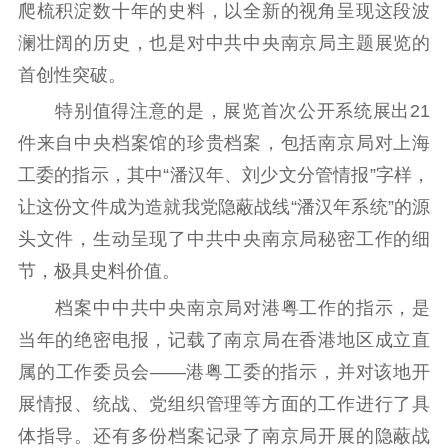
数据资源
爬梳积淀数十年的史料，以全新的视角呈现这段波
澜壮阔的历史，也是对中共中央南京局主题展览的
公共服务
首创性突破。
新时代公民素养
新闻出版
作品著作权
特别值得注意的是，展览首次公开系统展出21
提升资源库
政务服务
登记服务
件来自中央档案馆的珍贵档案，包括南京局对上海
科研创新
智库服务
文艺创作
服务管理平台
管理平台
服务管理
工委的指示，其中“潘汉年、刘少文分管情报”字样，
文化产业
数字出版
新闻发布工作备
让这份文件成为造就我党隐蔽战线“潘汉年系统”的源
统计分析
审读服务
案管理系统
头文件，生动呈现了中共中央南京局秘密工作的细
电影
理论宣讲
政工继续教育学
节，极具史料价值。
服务
共建共享平台
习平台
档案中中共中央南京局对港粤工作的指示，是
责任编辑注册
业务申报系统
当年的绝密电报，记载了南京局在香港地区成立直
属的工作委员会——港粤工委的指示，并对该地开
展情报、统战、党组织管理等方面的工作进行了具
体指导。还有多份档案记录了南京局开展的隐蔽战