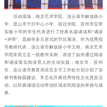
新时代公民素养
新闻出版
作品著作权
提升资源库
政务服务
登记服务
活动现场，南京艺术学院、连云港市解放路小
科研创新
智库服务
文艺创作
服务管理平台
管理平台
服务管理
学、昆山市千灯中心小学、宿迁学院、苏州市宝带
文化产业
数字出版
新闻发布工作备
实验小学的学生代表进行了经典名篇诵读和“诵读
统计分析
审读服务
案管理系统
+评弹”、昆曲等多元形式的节目展演。作为优秀指
电影
理论宣讲
政工继续教育学
导教师代表，连云港市解放路小学王艳、南京艺术
服务
共建共享平台
习平台
学院宋奕立足一线教学实例，讲述了如何通过阅读
责任编辑注册
业务申报系统
和诵读落实阅读育人的生动实践；南京市、苏州
市、连云港市教育局语言文字工作处分别介绍了深
耕书香校园建设、常态化开展优秀传统文化普及活
动、以经典诵读活动带动区域全民阅读的举措与成
果。