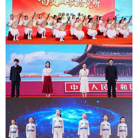
精品出版
全民阅读
出版监管
扫黄打非
电影工作
电影创作
电影市场
机关党建
党建要闻
学习在线
文化人才
紫金人才
职称评审
数据资源
公共服务