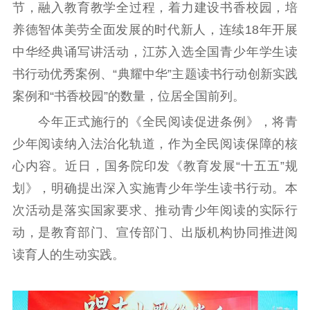
节，融入教育教学全过程，着力建设书香校园，培
精品生产
文化惠民
文化传承
养德智体美劳全面发展的时代新人，连续18年开展
文化交流
体制改革
文化产业
中华经典诵写讲活动，江苏入选全国青少年学生读
紫金文化艺术节
品牌活动
紫艺舞台
书行动优秀案例、“典耀中华”主题读书行动创新实践
案例和“书香校园”的数量，位居全国前列。
精神文明
今年正式施行的《全民阅读促进条例》，将青
文明创建
文明实践
文明培育
少年阅读纳入法治化轨道，作为全民阅读保障的核
先进典型
心内容。近日，国务院印发《教育发展“十五五”规
划》，明确提出深入实施青少年学生读书行动。本
社会宣传
次活动是落实国家要求、推动青少年阅读的实际行
思想政治教育
爱国主义教育
全民国防教育
动，是教育部门、宣传部门、出版机构协同推进阅
红色资源保护利
读育人的生动实践。
用
新闻出版