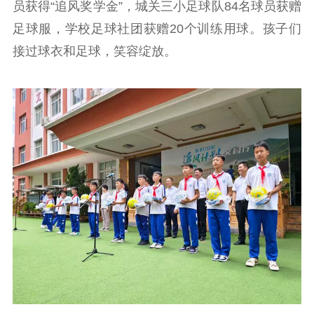
员获得“追风奖学金”，城关三小足球队84名球员获赠
用
足球服，学校足球社团获赠20个训练用球。孩子们
新闻出版
接过球衣和足球，笑容绽放。
精品出版
全民阅读
出版监管
扫黄打非
电影工作
电影创作
电影市场
机关党建
党建要闻
学习在线
文化人才
紫金人才
职称评审