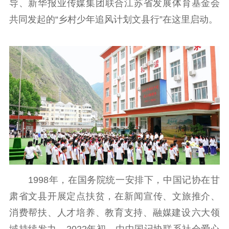
导、新华报业传媒集团联合江苏省发展体育基金会
通知公告
信息公开制度
信息公开指南
共同发起的“乡村少年追风计划文县行”在这里启动。
信息公开年度报
告
政策法规
工作动态
理论武装
理论学习
宣传宣讲
研究阐释
哲学社科
社科强省
工作通知
成果集萃
1998年，在国务院统一安排下，中国记协在甘
江苏文脉
资料下载
肃省文县开展定点扶贫，在‌新闻宣传、文旅推介、
新闻宣传
消费帮扶、人才培养、教育支持、融媒建设‌六大领
主题宣传
对外宣传
新闻发布