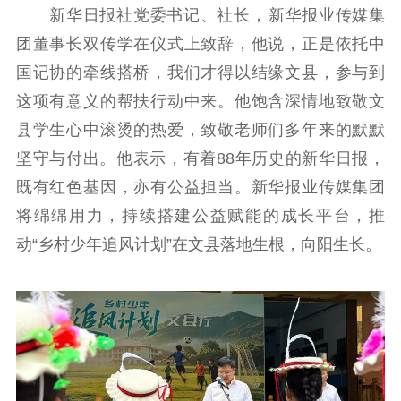
数据资源
新华日报社党委书记、社长‌，‌新华报业传媒集
团董事长双传学在仪式上致辞，他说，正是依托中
公共服务
国记协的牵线搭桥，我们才得以结缘文县，参与到
新时代公民素养
新闻出版
作品著作权
这项有意义的帮扶行动中来。他饱含深情地致敬文
提升资源库
政务服务
登记服务
县学生心中滚烫的热爱，致敬老师们多年来的默默
科研创新
智库服务
文艺创作
服务管理平台
管理平台
服务管理
坚守与付出。他表示，有着88年历史的新华日报，
既有红色基因，亦有公益担当。新华报业传媒集团
文化产业
数字出版
新闻发布工作备
统计分析
审读服务
案管理系统
将绵绵用力，持续搭建公益赋能的成长平台，推
电影
理论宣讲
政工继续教育学
动“乡村少年追风计划”在文县落地生根，向阳生长。
服务
共建共享平台
习平台
责任编辑注册
业务申报系统