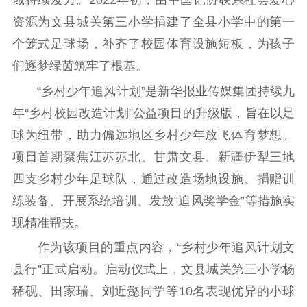
域持续发力。2022年初，由中国记协联系社会爱心
记者之家
品牌栏目
资源为文县城关第三小学捐建了全县小学中的第一
个笼式足球场，补齐了校园体育设施短板，为孩子
文化文艺
们逐梦绿茵筑牢了根基。
精品生产
文化惠民
文化传承
“乡村少年追风计划”是新华报业传媒集团持续九
文化交流
体制改革
文化产业
年“乡村校园改造计划”公益项目的升级版，旨在以足
紫金文化艺术节
品牌活动
紫艺舞台
球为纽带，助力偏远地区乡村少年放飞体育梦想。
项目首期聚焦江苏苏北、甘肃文县、新疆伊犁三地
精神文明
四支乡村少年足球队，通过改造场地设施、捐赠训
文明创建
文明实践
文明培育
练装备、开展系统培训、发放“追风奖学金”等措施实
先进典型
现精准帮扶。
社会宣传
作为该项目的重点内容，“乡村少年追风计划文
县行”正式启动。启动仪式上，文县城关第三小学杨
思想政治教育
爱国主义教育
全民国防教育
稀砚、田家瑞、刘近懿同学等10名表现优异的小球
红色资源保护利