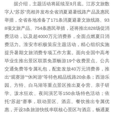
据介绍，主题活动将延续至9月底。江苏文旅数
电影工作
字人“苏苏”亮相并发布全省消夏避暑线路产品及惠民
电影创作
电影市场
举措，全省各地准备了171条消夏避暑文旅线路、93
8项文旅产品、754条惠民举措，还将推出828场促消
机关党建
费活动，以及超4000万元消费券，全面点燃夏日消
党建要闻
学习在线
费活力。淮安市积极策应主题活动，精心组织实施
提升暑期文旅消费专项工作方案。面向全国中高考
文化人才
毕业生推出景区联票免票畅游19个收费景点、公共
紫金人才
职称评审
交通免费等专属礼包，配套发放40万元消费券，推
数据资源
出“观赛游”“休闲游”等特色精品线路20余条；西游乐
园、方特、白马湖等重点景区推出夏令营、亲子研
公共服务
学、泼水狂欢、夜间演艺等150余场特色活动；依
新时代公民素养
新闻出版
作品著作权
托“苏超”赛事，联动景区、酒店、餐饮推出专属优
提升资源库
政务服务
登记服务
惠，开设3条旅游快线串联核心景区与酒店，畅通夏
科研创新
智库服务
文艺创作