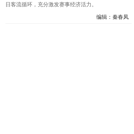
日客流循环，充分激发赛事经济活力。
服务管理平台
管理平台
服务管理
文化产业
数字出版
新闻发布工作备
编辑：秦春凤
统计分析
审读服务
案管理系统
电影
理论宣讲
政工继续教育学
服务
共建共享平台
习平台
责任编辑注册
业务申报系统