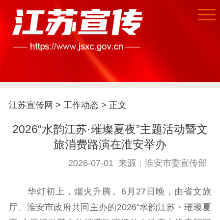
首页
江苏要闻
江苏宣传网
>
工作动态
> 正文
2026“水韵江苏·璀璨夏夜”主题活动暨文
公示公告
旅消费路演在淮安举办
通知公告
信息公开制度
信息公开指南
2026-07-01
来源：淮安市委宣传部
信息公开年度报
告
政策法规
华灯初上，烟火升腾。6月27日晚，由省文旅
工作动态
厅、淮安市政府共同主办的2026“水韵江苏・璀璨夏