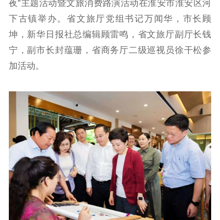
夜”主题活动暨文旅消费路演活动在淮安市淮安区河
理论武装
下古镇举办。省文旅厅党组书记万闻华，市长顾
坤，新华日报社总编辑顾雷鸣，省文旅厅副厅长钱
理论学习
宣传宣讲
研究阐释
宁，副市长封蕴珊，省商务厅二级巡视员徐干松参
哲学社科
加活动。
社科强省
工作通知
成果集萃
江苏文脉
资料下载
新闻宣传
主题宣传
对外宣传
新闻发布
记者之家
品牌栏目
文化文艺
精品生产
文化惠民
文化传承
文化交流
体制改革
文化产业