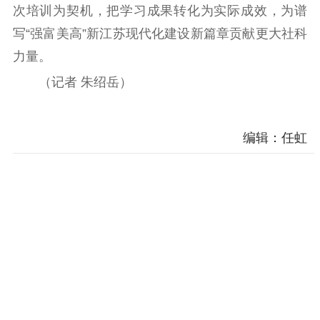
次培训为契机，把学习成果转化为实际成效，为谱
精神文明
写“强富美高”新江苏现代化建设新篇章贡献更大社科
文明创建
文明实践
文明培育
力量。
先进典型
（记者 朱绍岳）
社会宣传
编辑：任虹
思想政治教育
爱国主义教育
全民国防教育
红色资源保护利
用
新闻出版
精品出版
全民阅读
出版监管
扫黄打非
电影工作