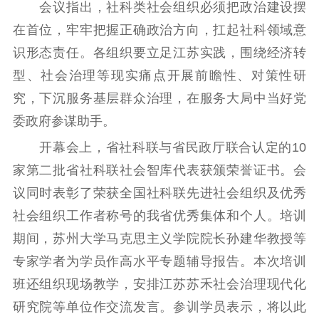
会议指出，社科类社会组织必须把政治建设摆
理论学习
宣传宣讲
研究阐释
在首位，牢牢把握正确政治方向，扛起社科领域意
哲学社科
识形态责任。各组织要立足江苏实践，围绕经济转
型、社会治理等现实痛点开展前瞻性、对策性研
社科强省
工作通知
成果集萃
究，下沉服务基层群众治理，在服务大局中当好党
江苏文脉
资料下载
委政府参谋助手。
新闻宣传
开幕会上，省社科联与省民政厅联合认定的10
家第二批省社科联社会智库代表获颁荣誉证书。会
主题宣传
对外宣传
新闻发布
议同时表彰了荣获全国社科联先进社会组织及优秀
记者之家
品牌栏目
社会组织工作者称号的我省优秀集体和个人。培训
文化文艺
期间，苏州大学马克思主义学院院长孙建华教授等
精品生产
文化惠民
文化传承
专家学者为学员作高水平专题辅导报告。本次培训
文化交流
体制改革
文化产业
班还组织现场教学，安排江苏苏禾社会治理现代化
紫金文化艺术节
品牌活动
紫艺舞台
研究院等单位作交流发言。参训学员表示，将以此