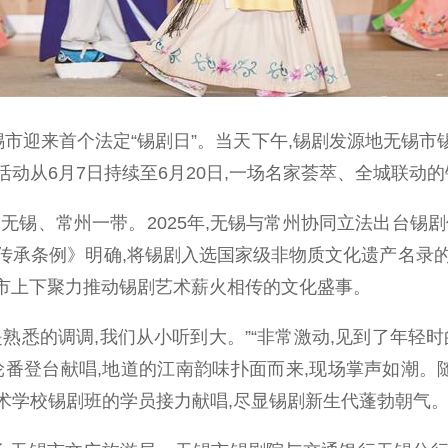
市迎来首个法定“锡剧日”。当天下午,锡剧发源地无锡市锡山
动从6月7日持续至6月20日,一场名家荟萃、全城联动
无锡、常州一带。2025年,无锡与常州协同立法出台锡
承条例》明确,将锡剧入选国家级非物质文化遗产名录的6
全市上下聚力推动锡剧艺术薪火相传的文化盛事。
熟悉的调调,我们从小听到大。”“非常激动,见到了年轻
番登台献唱,地道的江南韵味扑面而来,现场掌声如潮。
术学校锡剧班的学员接力献唱,尽显锡剧新生代蓬勃朝气