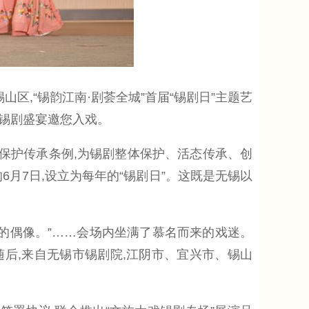
区,“锡韵江南·剧荟全城”首届“锡剧日”主题艺
的锡剧盛宴邀您入戏。
剧保护传承条例,为锡剧整体保护、活态传承、创
月7日,设立为每年的“锡剧日”。这既是无锡以
时的偶像。”……会场内坐满了慕名而来的戏迷。
随后,来自无锡市锡剧院,江阴市、宜兴市、锡山
。