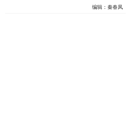
编辑：秦春凤
精神文明
文明创建
文明实践
文明培育
先进典型
社会宣传
思想政治教育
爱国主义教育
全民国防教育
红色资源保护利
用
新闻出版
精品出版
全民阅读
出版监管
扫黄打非
电影工作