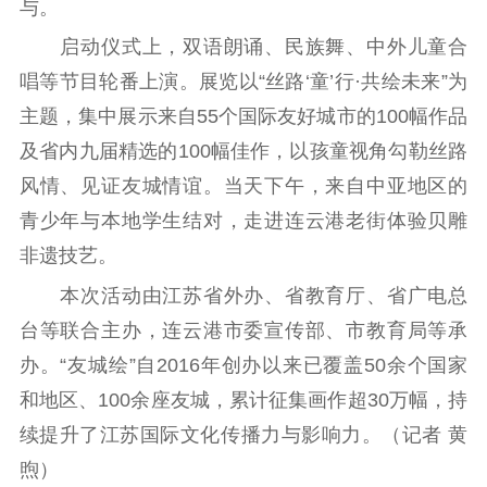
与。
理论学习
宣传宣讲
研究阐释
启动仪式上，双语朗诵、民族舞、中外儿童合
哲学社科
唱等节目轮番上演。展览以“丝路‘童’行·共绘未来”为
主题，集中展示来自55个国际友好城市的100幅作品
社科强省
工作通知
成果集萃
及省内九届精选的100幅佳作，以孩童视角勾勒丝路
江苏文脉
资料下载
风情、见证友城情谊。当天下午，来自中亚地区的
新闻宣传
青少年与本地学生结对，走进连云港老街体验贝雕
非遗技艺。
主题宣传
对外宣传
新闻发布
本次活动由江苏省外办、省教育厅、省广电总
记者之家
品牌栏目
台等联合主办，连云港市委宣传部、市教育局等承
文化文艺
办。“友城绘”自2016年创办以来已覆盖50余个国家
精品生产
文化惠民
文化传承
和地区、100余座友城，累计征集画作超30万幅，持
文化交流
体制改革
文化产业
续提升了江苏国际文化传播力与影响力。（记者 黄
紫金文化艺术节
品牌活动
紫艺舞台
煦）