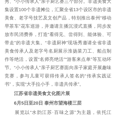
秀、“小小传承人”亲子厨艺赛三个部分。非遗美食大
新闻出版
集设置100个非遗摊位，汇聚全省13个设区市的非遗
精品出版
全民阅读
出版监管
美食、老字号技艺及文创产品，特别推出泰州“移动
扫黄打非
早茶车”花车巡游，并邀请主播沉浸式直播，同步发
放市民消费券，打造“看得见、尝得到、能体验、可
电影工作
带走”的非遗大集。“非遗厨神”现场秀邀请全省非遗
电影创作
电影市场
美食传承人及老字号名厨展示淮扬菜刀工、船点制
作等绝活，设置“名师亮绝活”“游客来点单”等互动环
机关党建
节。“小小传承人”亲子厨艺赛面向亲子家庭开展趣味
党建要闻
学习在线
竞赛，参与儿童可获得传承人签名的“传承实践证
文化人才
书”，实现“大手拉小手，非遗共传承”。
江苏省非遗美食文化图片展
紫金人才
职称评审
6月5日至20日 泰州市望海楼三层
数据资源
展览以“水韵江苏·百味之源”为主题，依托江