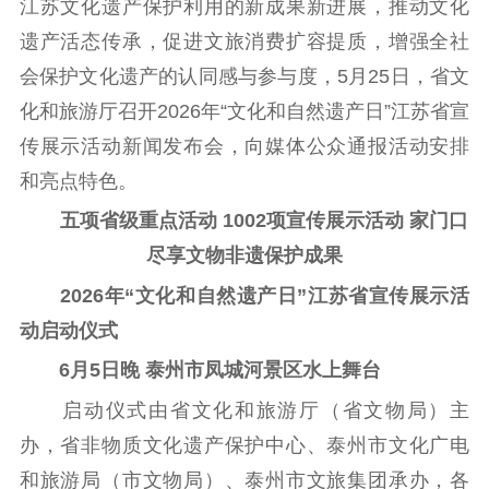
江苏文化遗产保护利用的新成果新进展，推动文化
信息公开年度报
遗产活态传承，促进文旅消费扩容提质，增强全社
告
政策法规
会保护文化遗产的认同感与参与度，5月25日，省文
工作动态
化和旅游厅召开2026年“文化和自然遗产日”江苏省宣
传展示活动新闻发布会，向媒体公众通报活动安排
理论武装
和亮点特色。
理论学习
宣传宣讲
研究阐释
五项省级重点活动 1002项宣传展示活动 家门口
哲学社科
尽享文物非遗保护成果
2026年“文化和自然遗产日”江苏省宣传展示活
社科强省
工作通知
成果集萃
动启动仪式
江苏文脉
资料下载
6月5日晚 泰州市凤城河景区水上舞台
新闻宣传
启动仪式由省文化和旅游厅（省文物局）主
主题宣传
对外宣传
新闻发布
办，省非物质文化遗产保护中心、泰州市文化广电
记者之家
品牌栏目
和旅游局（市文物局）、泰州市文旅集团承办，各