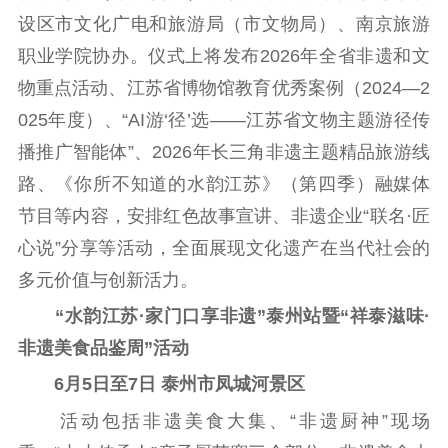
设区市文化广电和旅游局（市文物局）、南京旅游
文化文艺
职业学院协办。仪式上将发布2026年全省非遗和文
精品生产
文化惠民
文化传承
物重点活动、江苏省博物馆教育优秀案例（2024—2
文化交流
体制改革
文化产业
025年度）、“AI游‘径’选——江苏省文物主题游径传
紫金文化艺术节
品牌活动
紫艺舞台
播推广智能体”、2026年长三角非遗主题精品旅游线
路、《你所不知道的水韵江苏》（第四季）融媒体
精神文明
节目等内容，安排红色故事宣讲、非遗企业“联名·匠
文明创建
文明实践
文明培育
心说”分享等活动，全面展现文化遗产在当代社会的
先进典型
多元价值与创新活力。
社会宣传
“水韵江苏·家门口享非遗”泰州站暨“祥泰滋味·
非遗美食品鉴周”活动
思想政治教育
爱国主义教育
全民国防教育
6月5日至7日 泰州市凤城河景区
红色资源保护利
用
活动包括非遗美食大集、“非遗厨神”现场