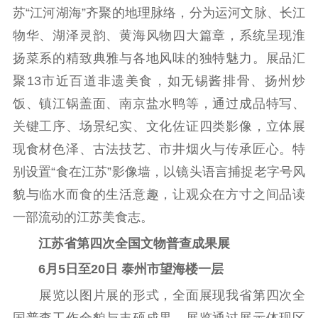
公共服务
苏“江河湖海”齐聚的地理脉络，分为运河文脉、长江
物华、湖泽灵韵、黄海风物四大篇章，系统呈现淮
新时代公民素养
新闻出版
作品著作权
提升资源库
政务服务
登记服务
扬菜系的精致典雅与各地风味的独特魅力。展品汇
科研创新
智库服务
文艺创作
聚13市近百道非遗美食，如无锡酱排骨、扬州炒
服务管理平台
管理平台
服务管理
饭、镇江锅盖面、南京盐水鸭等，通过成品特写、
文化产业
数字出版
新闻发布工作备
关键工序、场景纪实、文化佐证四类影像，立体展
统计分析
审读服务
案管理系统
现食材色泽、古法技艺、市井烟火与传承匠心。特
电影
理论宣讲
政工继续教育学
别设置“食在江苏”影像墙，以镜头语言捕捉老字号风
服务
共建共享平台
习平台
貌与临水而食的生活意趣，让观众在方寸之间品读
责任编辑注册
业务申报系统
一部流动的江苏美食志。
江苏省第四次全国文物普查成果展
6月5日至20日 泰州市望海楼一层
展览以图片展的形式，全面展现我省第四次全
国普查工作全貌与丰硕成果。展览通过展示体现区