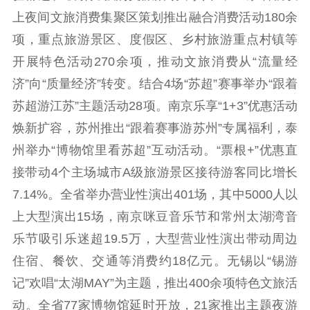
新闻出版
上夜间文旅消费集聚区策划推出融合消费活动180余
精品出版
全民阅读
出版监管
项，重点旅游景区、度假区、乡村旅游重点村镇等
扫黄打非
开展特色活动270余项，推动文旅消费从“流量经
济”向“质量经济”转变。结合4场“苏超”赛事举办“跟着
电影工作
苏超游江苏”主题活动28项。南京乐享“1+3”优惠活动
电影创作
电影市场
焕新扩容，苏州推出“跟着赛事游苏州”专属福利，泰
州举办“博物馆里看苏超”互动活动。“票根+”优惠直
机关党建
接带动4个主场城市A级旅游景区接待游客同比增长
党建要闻
学习在线
7.14%。全省举办营业性演出401场，其中5000人以
文化人才
上大型演出15场，南京咪豆音乐节和常州太湖湾音
乐节吸引乐迷超19.5万，大型营业性演出带动周边
紫金人才
职称评审
住宿、餐饮、交通等消费约18亿元。无锡以“锡游
数据资源
记”欢唱“太湖MAY”为主题，推出400余项特色文旅活
动。全省77家博物馆延时开放，21家推出主题夜游