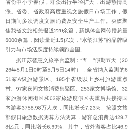
信息公开年度报
省份中小学春假，群众出行半径扩大，出游热情高
告
政策法规
涨。省委、省政府高度重视文旅假日市场工作，假
日期间多次调度文旅消费及安全生产工作。央媒聚
工作动态
焦我省文旅相关报道220余篇，新媒体全网传播总量
理论武装
6000余篇，阅读量近1.5亿次，“水韵江苏”的品牌吸
引力与市场活跃度持续领跑全国。
理论学习
宣传宣讲
研究阐释
据江苏智慧文旅平台监测：“五一”假期五天（20
哲学社科
26年5月1日0时至5月5日14时），全省纳入监测的6
51家A级旅游景区、195个省级以上乡村旅游重点
社科强省
工作通知
成果集萃
村、97家夜间文旅消费集聚区、253家文博场馆、32
江苏文脉
资料下载
家旅游休闲街区和62家旅游度假区去重后共接待国
新闻宣传
内游客3758.98万人次，同比增长7.23%。按照文旅
主题宣传
对外宣传
新闻发布
部假日旅游数据测算方法测算，游客总消费达429.7
记者之家
品牌栏目
8亿元，同比增长6.69%。其中，省外游客占比46.9