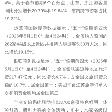
4%、高于春节假期6个百分点，山东、浙江游客量
文化文艺
同比分别增长20.79%和19.64%；省内跨市游客占比
精品生产
文化惠民
文化传承
19.22%。
文化交流
体制改革
文化产业
运营商国际漫游数据显示，“五一”假期前四天
紫金文化艺术节
品牌活动
紫艺舞台
（2026年5月1日0时至4日24时），全省纳入监测的
262家4A级以上景区共接待入境游客5.33万人次，同
精神文明
比增长19.15%。
文明创建
文明实践
文明培育
银联商务数据显示，“五一”假期前四天（2026年
先进典型
5月1日0时至4日24时），全省银联渠道异地文旅消
社会宣传
费217.47亿元，同比增长4.7%，占全国文旅消费总
额的10.7%，居全国第一；美团平台江苏旅游订单人
思想政治教育
爱国主义教育
全民国防教育
次和消费金额均居全国第二。
红色资源保护利
用
全省文旅系统联动推出3700余项特色鲜明、体
验舒适、吸引力强的文旅活动，其中，75家省级以