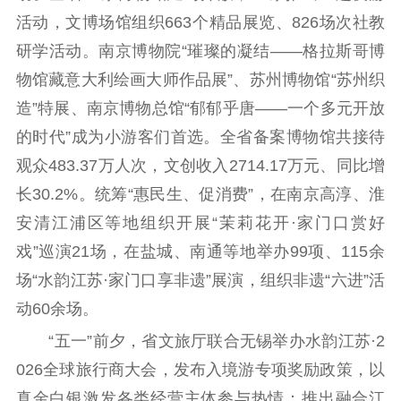
公共服务
活动，文博场馆组织663个精品展览、826场次社教
新时代公民素养
新闻出版
作品著作权
研学活动。南京博物院“璀璨的凝结——格拉斯哥博
提升资源库
政务服务
登记服务
物馆藏意大利绘画大师作品展”、苏州博物馆“苏州织
科研创新
智库服务
文艺创作
造”特展、南京博物总馆“郁郁乎唐——一个多元开放
服务管理平台
管理平台
服务管理
的时代”成为小游客们首选。全省备案博物馆共接待
文化产业
数字出版
新闻发布工作备
统计分析
审读服务
案管理系统
观众483.37万人次，文创收入2714.17万元、同比增
电影
理论宣讲
政工继续教育学
长30.2%。统筹“惠民生、促消费”，在南京高淳、淮
服务
共建共享平台
习平台
安清江浦区等地组织开展“茉莉花开·家门口赏好
责任编辑注册
业务申报系统
戏”巡演21场，在盐城、南通等地举办99项、115余
场“水韵江苏·家门口享非遗”展演，组织非遗“六进”活
动60余场。
“五一”前夕，省文旅厅联合无锡举办水韵江苏·2
026全球旅行商大会，发布入境游专项奖励政策，以
真金白银激发各类经营主体参与热情；推出融合江