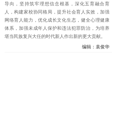
导向，坚持筑牢理想信念根基，深化五育融合育
精神文明
人，构建家校协同格局，提升社会育人实效，加强
文明创建
文明实践
文明培育
网络育人能力，优化成长文化生态，健全心理健康
先进典型
体系，加强未成年人保护和违法犯罪防治，为培养
堪当民族复兴大任的时代新人作出新的更大贡献。
社会宣传
编辑：袁俊华
思想政治教育
爱国主义教育
全民国防教育
红色资源保护利
用
新闻出版
精品出版
全民阅读
出版监管
扫黄打非
电影工作