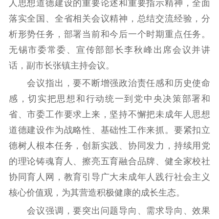
人思想道德建设的重要论述和重要指示精神，全面
理论学习
宣传宣讲
研究阐释
落实全国、全省相关会议精神，总结交流经验，分
哲学社科
析形势任务，部署当前和今后一个时期重点任务。
无锡市委常委、宣传部部长李秋峰出席会议并讲
社科强省
工作通知
成果集萃
话，副市长张镇主持会议。
江苏文脉
资料下载
会议指出，要不断增强政治责任感和历史使命
新闻宣传
感，切实把思想和行动统一到党中央决策部署和
省、市委工作要求上来，坚持不懈把未成年人思想
主题宣传
对外宣传
新闻发布
道德建设作为战略性、基础性工作来抓。要紧扣立
记者之家
品牌栏目
德树人根本任务，创新实践、协同发力，持续用党
文化文艺
的理论铸魂育人、擦亮五育融合品牌、健全家校社
协同育人网，教育引导广大未成年人践行社会主义
精品生产
文化惠民
文化传承
核心价值观，为其营造积极健康的成长生态。
文化交流
体制改革
文化产业
紫金文化艺术节
品牌活动
紫艺舞台
会议强调，要突出问题导向、需求导向、效果