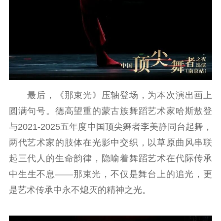
最后，《那束光》压轴登场，为本次演出画上
圆满句号。德高望重的蒙古族舞蹈艺术家哈斯敖登
与2021-2025五年度中国顶尖舞者李美静同台起舞，
两代艺术家的肢体在光影中交织，以草原曲风串联
起三代人的生命韵律，隐喻着舞蹈艺术在代际传承
中生生不息——那束光，不仅是舞台上的追光，更
是艺术传承中永不熄灭的精神之光。