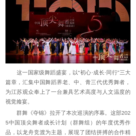
首页
江苏要闻
公示公告
这一国家级舞蹈盛宴，以“初心·成长·同行”三大
通知公告
信息公开制度
信息公开指南
篇章，汇集中国舞蹈界老、中、青三代优秀舞者，
信息公开年度报
告
政策法规
为江苏观众奉上了一台兼具艺术高度与人文温度的
视觉飨宴。
工作动态
群舞《夺锦》拉开了本次巡演的序幕。这部202
理论武装
5中国顶尖舞者成长计划（群舞组）的年度优秀作
品，以龙舟竞渡为主题，展现了团结拼搏的合作精
理论学习
宣传宣讲
研究阐释