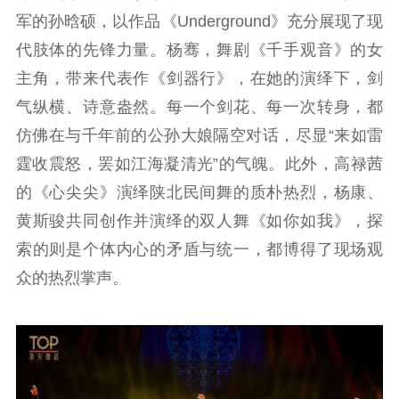
军的孙晗硕，以作品《Underground》充分展现了现
代肢体的先锋力量。杨骞，舞剧《千手观音》的女
主角，带来代表作《剑器行》，在她的演绎下，剑
气纵横、诗意盎然。每一个剑花、每一次转身，都
仿佛在与千年前的公孙大娘隔空对话，尽显“来如雷
霆收震怒，罢如江海凝清光”的气魄。此外，高禄茜
的《心尖尖》演绎陕北民间舞的质朴热烈，杨康、
黄斯骏共同创作并演绎的双人舞《如你如我》，探
索的则是个体内心的矛盾与统一，都博得了现场观
众的热烈掌声。