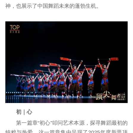
神，也展示了中国舞蹈未来的蓬勃生机。
哲学社科
社科强省
工作通知
成果集萃
江苏文脉
资料下载
新闻宣传
主题宣传
对外宣传
新闻发布
记者之家
品牌栏目
文化文艺
精品生产
文化惠民
文化传承
文化交流
体制改革
文化产业
初｜心
紫金文化艺术节
品牌活动
紫艺舞台
第一篇章“初心”叩问艺术本源，探寻舞蹈最初的
纯粹与热爱。这一篇章集中呈现了2025年度新晋顶