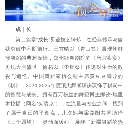
成｜长
第二篇章“成长”见证技艺锤炼，在经典传承与自
我突破中不断前行。王方晴以《青山答》展现朝鲜
族舞蹈的典雅深情，郑州歌舞剧院的《唐宫夜宴》
再现大唐盛世，徐柘以《尘烟祭》传递对生命的敬
畏与追忆。中国舞蹈家协会副主席黄豆豆编导的
《棋》，2024-2025年度顶尖舞者联袂演绎了棋局中
的智慧与成长。拥有百万粉丝的舞蹈博主娜孜·地里
木拉提（网名“兔瑞克”），在流量与专业之间，找到
了属于自己的平衡点，此次她与梁路阳共同演绎
《三个愿望》，灵动而暖心，展现了新疆舞蹈的热