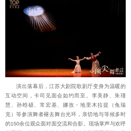
演出落幕后，江苏大剧院歌剧厅变身为温暖的
互动空间，卡司见面会如约而至。李美静、朱瑾
慧、孙晗硕、常宏基、娜孜・地里木拉提（兔瑞
克）等参演舞者褪去舞台光环，亲切地与等候多时
的150余位观众面对面交流和合影。现场掌声与欢呼