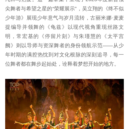
精神文明
尖舞者与希望之星的“荣耀展示”，吴立翔的《终不似
文明创建
文明实践
文明培育
少年游》展现少年意气与岁月流转，古丽米娜·麦麦
先进典型
提编导并领舞的《龟兹》以现代视角重现丝路文
社会宣传
明，常宏基的《停留片刻》与朱瑾慧的《太平宫
阙》则以导师与资深舞者的身份领航示范——从少
思想政治教育
爱国主义教育
全民国防教育
年时期的满腔热忱到对文化根脉的深刻追寻，每一
红色资源保护利
位舞者都在舞步起始处，诠释着梦想开始的地方。
用
新闻出版
精品出版
全民阅读
出版监管
扫黄打非
电影工作
电影创作
电影市场