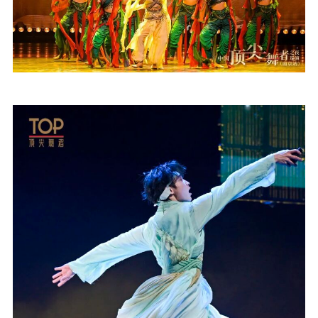
机关党建
党建要闻
学习在线
文化人才
紫金人才
职称评审
数据资源
公共服务
新时代公民素养
新闻出版
作品著作权
提升资源库
政务服务
登记服务
科研创新
智库服务
文艺创作
服务管理平台
管理平台
服务管理
文化产业
数字出版
新闻发布工作备