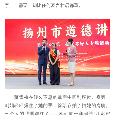
精神文明
字——需要，却比任何豪言壮语都重。
文明创建
文明实践
文明培育
先进典型
社会宣传
思想政治教育
爱国主义教育
全民国防教育
红色资源保护利
用
新闻出版
精品出版
全民阅读
出版监管
扫黄打非
蒋雪梅在经久不息的掌声中回到座位。身旁，
电影工作
刘娟轻轻握住了她的手，徐珍存拍了拍她的肩膀。
三个人的眼眶都红了——她们同一年当选“江苏好