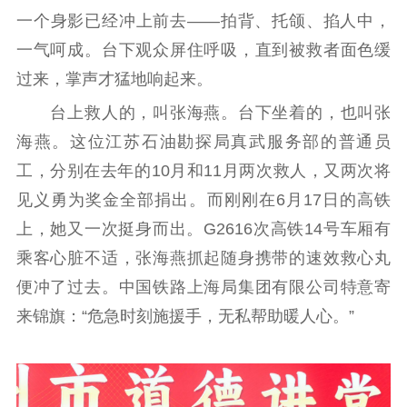
一个身影已经冲上前去——拍背、托颌、掐人中，
一气呵成。台下观众屏住呼吸，直到被救者面色缓
过来，掌声才猛地响起来。
台上救人的，叫张海燕。台下坐着的，也叫张
海燕。这位江苏石油勘探局真武服务部的普通员
工，分别在去年的10月和11月两次救人，又两次将
见义勇为奖金全部捐出。而刚刚在6月17日的高铁
上，她又一次挺身而出。G2616次高铁14号车厢有
乘客心脏不适，张海燕抓起随身携带的速效救心丸
便冲了过去。中国铁路上海局集团有限公司特意寄
来锦旗：“危急时刻施援手，无私帮助暖人心。”