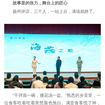
故事里的张力，舞台上的匠心
统计分析
审读服务
案管理系统
电影
理论宣讲
政工继续教育学
扬州评话，三个人，一站上台，满场就静了。
服务
共建共享平台
习平台
责任编辑注册
业务申报系统
“干拌面一碗，腰花汤一盆。”熟悉的乡音里，一
位食客吃着吃着突然脸色煞白。满堂食客慌了神，