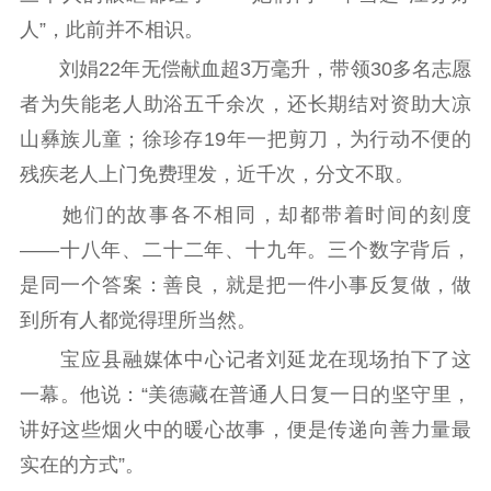
电影创作
电影市场
人”，此前并不相识。
机关党建
刘娟22年无偿献血超3万毫升，带领30多名志愿
者为失能老人助浴五千余次，还长期结对资助大凉
党建要闻
学习在线
山彝族儿童；徐珍存19年一把剪刀，为行动不便的
文化人才
残疾老人上门免费理发，近千次，分文不取。
紫金人才
职称评审
她们的故事各不相同，却都带着时间的刻度
——十八年、二十二年、十九年。三个数字背后，
数据资源
是同一个答案：善良，就是把一件小事反复做，做
公共服务
到所有人都觉得理所当然。
新时代公民素养
新闻出版
作品著作权
宝应县融媒体中心记者刘延龙在现场拍下了这
提升资源库
政务服务
登记服务
一幕。他说：“美德藏在普通人日复一日的坚守里，
科研创新
智库服务
文艺创作
讲好这些烟火中的暖心故事，便是传递向善力量最
服务管理平台
管理平台
服务管理
实在的方式”。
文化产业
数字出版
新闻发布工作备