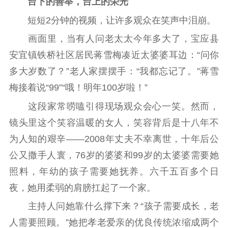
台下的善举，台上的荣光
理论学习
宣传宣讲
研究阐释
短短2分钟的视频，让许多观众在笑声中泪崩。
哲学社科
画面里，当有人问老太太今年多大了，宝应县
社科强省
工作通知
成果集萃
安宜镇铁桥社区居民蒋雪梅凑近太婆婆耳边：“问你
江苏文脉
资料下载
多大岁数了？”老人家摆摆手：“我都忘记了。”蒋雪
梅接着说“99”“哦！明年100岁啦！”
新闻宣传
这段家常唠嗑引得现场观众会心一笑。然而，
主题宣传
对外宣传
新闻发布
镜头里这个笑容温暖的女人，笑容背后是十八年不
记者之家
品牌栏目
为人知的艰辛——2008年丈夫不幸离世，十年后公
文化文艺
公又撒手人寰，76岁的婆婆和99岁的太婆婆需要她
照料，年幼的孩子需要她抚养。六千五百多个日
精品生产
文化惠民
文化传承
夜，她用柔弱的肩膀扛起了一个家。
文化交流
体制改革
文化产业
主持人问她靠什么撑下来？“孩子需要成长，老
紫金文化艺术节
品牌活动
紫艺舞台
人需要照顾。”她把孝老爱亲的优良传统浓缩成两个