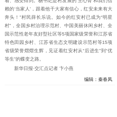
着、感受得到。杨书记是村发展的‘主心骨’和我们信
赖的‘当家人’，跟着他干大家有信心，红安未来有大
奔头！”村民薛长乐说。如今的红安村已成为“明星
村”，全国乡村治理示范村、中国美丽休闲乡村、全
国示范性老年友好型社区等5项国家级荣誉和江苏省
特色田园乡村、江苏省生态文明建设示范村等15项
省级荣誉熠熠生辉，见证着红安村从“后进生”到“优
等生”的蝶变之路。
新华日报·交汇点记者 卞小燕
编辑：秦春凤