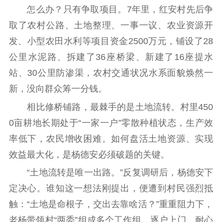
思想政治教育
爱国主义教育
全民国防教育
怎么办？只有争取项目。7年里，红安村先后争
红色资源保护利
取了农村公路、土地整理、一事一议、农业资源开
用
发、小型农田水利等项目资金2500万元，铺设了28
新闻出版
公里水泥路、拆建了36座桥梁、新建了16座提水
站、30公里防渗渠，农村交通状况水系面貌焕然一
精品出版
全民阅读
出版监管
新，没向群众筹一分钱。
扫黄打非
相比修桥铺路，最棘手的是土地流转。村里450
电影工作
0亩耕地长期处于“一家一户”零散种植状态，生产效
电影创作
电影市场
率低下，农民增收困难。如何盘活土地资源、实现
效益最大化，是杨德安必须破题的关键。
机关党建
“土地流转是唯一出路。”反复调研后，杨德安下
党建要闻
学习在线
定决心。谁知这一想法刚提出，便遭到村民强烈抵
触：“土地是命根子，交出去靠啥活？”重重阻力下，
文化人才
老杨带领村“两委”组成多个工作组，逐户上门、耐心