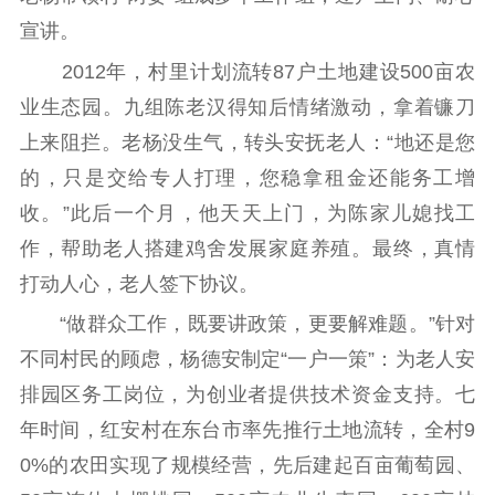
紫金人才
职称评审
宣讲。
数据资源
2012年，村里计划流转87户土地建设500亩农
业生态园。九组陈老汉得知后情绪激动，拿着镰刀
公共服务
上来阻拦。老杨没生气，转头安抚老人：“地还是您
新时代公民素养
新闻出版
作品著作权
的，只是交给专人打理，您稳拿租金还能务工增
提升资源库
政务服务
登记服务
收。”此后一个月，他天天上门，为陈家儿媳找工
科研创新
智库服务
文艺创作
作，帮助老人搭建鸡舍发展家庭养殖。最终，真情
服务管理平台
管理平台
服务管理
打动人心，老人签下协议。
文化产业
数字出版
新闻发布工作备
统计分析
审读服务
案管理系统
“做群众工作，既要讲政策，更要解难题。”针对
电影
理论宣讲
政工继续教育学
不同村民的顾虑，杨德安制定“一户一策”：为老人安
服务
共建共享平台
习平台
排园区务工岗位，为创业者提供技术资金支持。七
责任编辑注册
业务申报系统
年时间，红安村在东台市率先推行土地流转，全村9
0%的农田实现了规模经营，先后建起百亩葡萄园、