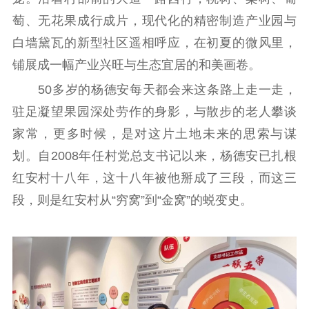
公示公告
萄、无花果成行成片，现代化的精密制造产业园与
白墙黛瓦的新型社区遥相呼应，在初夏的微风里，
通知公告
信息公开制度
信息公开指南
铺展成一幅产业兴旺与生态宜居的和美画卷。
信息公开年度报
50多岁的杨德安每天都会来这条路上走一走，
告
政策法规
驻足凝望果园深处劳作的身影，与散步的老人攀谈
工作动态
家常，更多时候，是对这片土地未来的思索与谋
划。自2008年任村党总支书记以来，杨德安已扎根
理论武装
红安村十八年，这十八年被他掰成了三段，而这三
理论学习
宣传宣讲
研究阐释
段，则是红安村从“穷窝”到“金窝”的蜕变史。
哲学社科
社科强省
工作通知
成果集萃
江苏文脉
资料下载