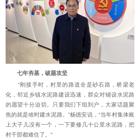
新闻宣传
主题宣传
对外宣传
新闻发布
记者之家
品牌栏目
文化文艺
精品生产
文化惠民
文化传承
文化交流
体制改革
文化产业
七年夯基，破题攻坚
紫金文化艺术节
品牌活动
紫艺舞台
“刚接手时，村里的路道全是砂石路，桥梁老
精神文明
化，邻近乡镇水泥路建设迅速，群众对铺设水泥路
文明创建
文明实践
文明培育
的愿望十分迫切。只要我们下组到户，大家话题聚
先进典型
焦的就是啥时建水泥路。”杨德安说，“当年村集体账
上大子儿没有一个，一下要修几十公里水泥路，把
社会宣传
村干部都难住了。”