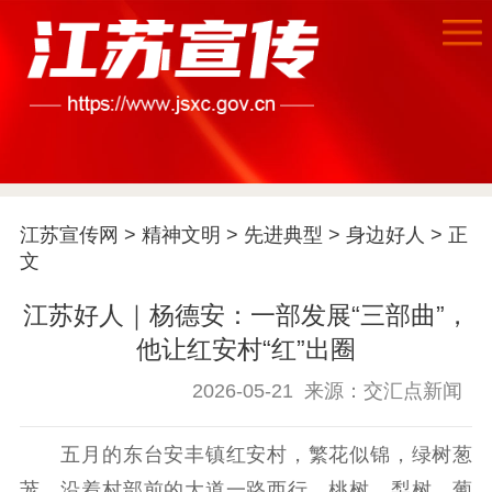
江苏宣传网
>
精神文明
>
先进典型
>
身边好人
> 正
文
江苏好人｜杨德安：一部发展“三部曲”，
他让红安村“红”出圈
2026-05-21
来源：交汇点新闻
首页
五月的东台安丰镇红安村，繁花似锦，绿树葱
江苏要闻
茏。沿着村部前的大道一路西行，桃树、梨树、葡